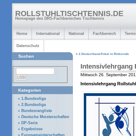
ROLLSTUHLTISCHTENNIS.DE
Homepage des DRS-Fachbereiches Tischtennis
Home
International
National
Fachbereich
Termi
Datenschutz
«
2.Deutschland-Pokal in Rinkerode
Suchen
Intensivlehrgang 
Mittwoch 26. September 201
Intensivlehrgang Rollstuh
Kategorien
1.Bundesliga
2.Bundesliga
Bundesrangliste
Deutsche Meisterschaften
DP-Serie
Ergebnisse
Europameisterschaften