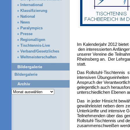
International
Klassifizierung
National
News
Paralympics
Presse
Regionalligen
Im Kalenderjahr 2012 biete
Tischtennis-Live
den interessierten Anfänger
Verband/Gesetzliches
unserer Vereine die Teilnah
Weltmeisterschaften
Rheinsberg an. Der Lehrga
statt.
Bildergalerie
Das Rollstuhl-Tischtennis st
Bildergalerie
intensiven Übungseinheiten 
Anspruch der Verantwortliche
Archiv
gelegentlich auch herausfo
Archiv
unterschiedlichen Ebenen a
Das in jeder Hinsicht bewä
gewährleistet neben dem zen
Unterkünfte und intensive G
Teilnehmenden über das gem
Rollstuhl-Tischtennis und d
zusammenschweißen werd