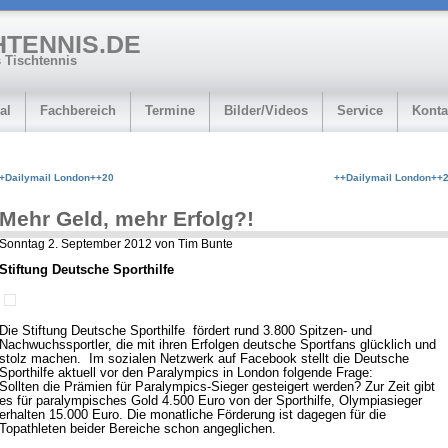
HTENNIS.DE
 Tischtennis
al
Fachbereich
Termine
Bilder/Videos
Service
Konta
+Dailymail London++20
++Dailymail London++
Mehr Geld, mehr Erfolg?!
Sonntag 2. September 2012 von Tim Bunte
Stiftung Deutsche Sporthilfe
Die Stiftung Deutsche Sporthilfe fördert rund 3.800 Spitzen- und
Nachwuchssportler, die mit ihren Erfolgen deutsche Sportfans glücklich und
stolz machen. Im sozialen Netzwerk auf Facebook stellt die Deutsche
Sporthilfe aktuell vor den Paralympics in London folgende Frage:
Sollten die Prämien für Paralympics-Sieger gesteigert werden? Zur Zeit gibt
es für paralympisches Gold 4.500 Euro von der Sporthilfe, Olympiasieger
erhalten 15.000 Euro. Die monatliche Förderung ist dagegen für die
Topathleten beider Bereiche schon angeglichen.