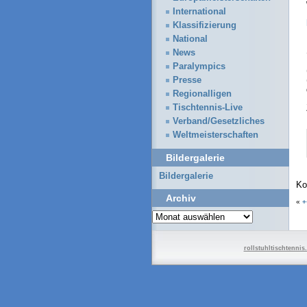
International
Klassifizierung
National
News
Paralympics
Presse
Regionalligen
Tischtennis-Live
Verband/Gesetzliches
Weltmeisterschaften
Bildergalerie
Bildergalerie
Ko
Archiv
«
+
Archiv
rollstuhltischtennis