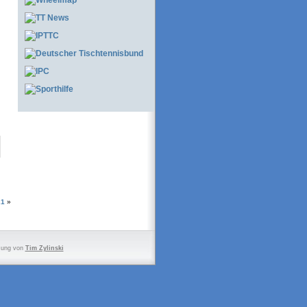
21
»
zung von
Tim Zylinski