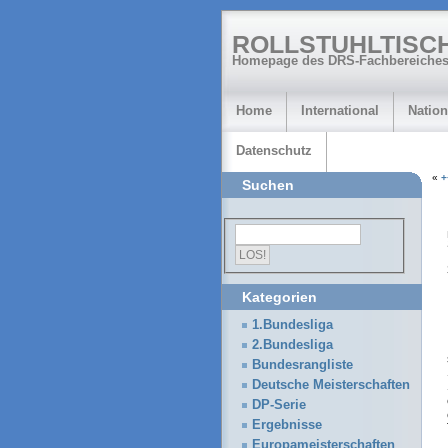
ROLLSTUHLTISC
Homepage des DRS-Fachbereiches
Home
International
Nation
Datenschutz
«
+
Suchen
Kategorien
1.Bundesliga
2.Bundesliga
Bundesrangliste
Deutsche Meisterschaften
DP-Serie
Ergebnisse
Europameisterschaften