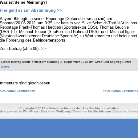
Was ist deine Meinung?!
Hier geht es zur Abstimmung >>
Bayern
B5
legte in seiner Reportage (Gesundheitsmagazin) am
Sonntag/26.08.2012, um 9:35 Uhr bereits vor. Silke Schmidt-Thrö läßt in ihrer
Reportage Frank-Thomas Hardtleb (Sportdirektor DBS), Thomas Brüchle
(DRS-TT), Michael Teuber (Straßen- und Bahnrad DBS) und Michael Ilgner
(Vorstandsvorsitzender Deutsche Sporthilfe) zu Wort kommen und beleuchtet
die Förderung des Behindertensports.
Zum Beitrag (ab 5:09):
>>
Dieser Beitrag wurde erstellt am Sonntag 2. September 2012 um 12:55 und abgelegt unter
News
.
mmentare sind geschlossen.
+Dailymail London++20
++Dailymail London++
Copyright © 2010 rollstuhltischtennis.de | Alle Rechte vorbehalten
.de
is powered by
WordPress
| Design von
Wolfgang
| Theme von
Ainslie Johnson
| Deutsche Überset