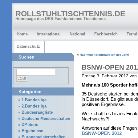
ROLLSTUHLTISCHTENNIS.DE
Homepage des DRS-Fachbereiches Tischtennis
Home
International
National
Fachbereich
Termi
Datenschutz
«
Nachwuchsjournalisten gesucht!
Suchen
BSNW-OPEN 201
Freitag 3. Februar 2012 von
Mehr als 100 Sportler hoff
Kategorien
35 Deutsche starten bei d
in Düsseldorf. Es gibt aus d
1.Bundesliga
positiven Ergebnisse.
2.Bundesliga
Bundesrangliste
Wer schafft es bis ins Fina
Nachwuchs?!
Deutsche Meisterschaften
DP-Serie
Antworten auf diese Fragen 
Ergebnisse
BSNW-OPEN 2012
Europameisterschaften