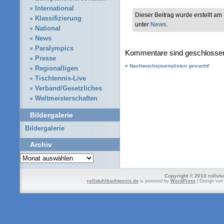
International
Dieser Beitrag wurde erstellt a
Klassifizierung
unter
News
.
National
News
Paralympics
Kommentare sind geschlosse
Presse
«
Nachwuchsjournalisten gesucht!
Regionalligen
Tischtennis-Live
Verband/Gesetzliches
Weltmeisterschaften
Bildergalerie
Bildergalerie
Archiv
Archiv
Copyright © 2010 rollstu
rollstuhltischtennis.de
is powered by
WordPress
| Design vo