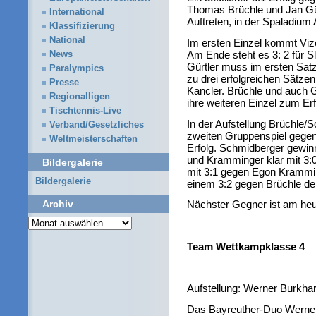
Thomas Brüchle und Jan Gür
International
Auftreten, in der Spaladium 
Klassifizierung
National
Im ersten Einzel kommt Viz
Am Ende steht es 3: 2 für S
News
Gürtler muss im ersten Sat
Paralympics
zu drei erfolgreichen Sätzen
Presse
Kancler. Brüchle und auch 
Regionalligen
ihre weiteren Einzel zum Er
Tischtennis-Live
In der Aufstellung Brüchle
Verband/Gesetzliches
zweiten Gruppenspiel gegen 
Weltmeisterschaften
Erfolg. Schmidberger gewin
und Kramminger klar mit 3:0
Bildergalerie
mit 3:1 gegen Egon Krammin
Bildergalerie
einem 3:2 gegen Brüchle de
Archiv
Nächster Gegner ist am heu
Archiv
Team Wettkampklasse 4
Aufstellung:
Werner Burkhard
Das Bayreuther-Duo Werner