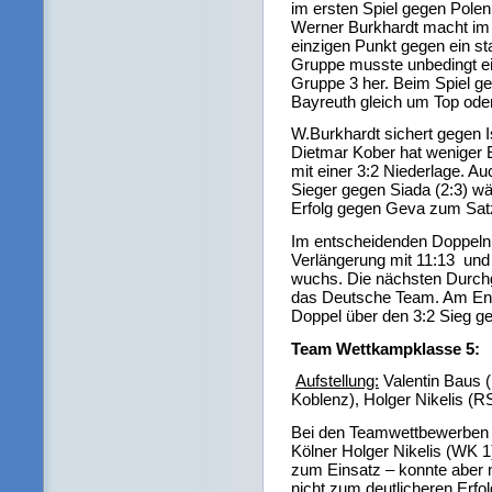
im ersten Spiel gegen Polen
Werner Burkhardt macht im 
einzigen Punkt gegen ein st
Gruppe musste unbedingt ei
Gruppe 3 her. Beim Spiel ge
Bayreuth gleich um Top oder
W.Burkhardt sichert gegen I
Dietmar Kober hat weniger E
mit einer 3:2 Niederlage. Au
Sieger gegen Siada (2:3) wä
Erfolg gegen Geva zum Satz
Im entscheidenden Doppeln h
Verlängerung mit 11:13 und
wuchs. Die nächsten Durchg
das Deutsche Team. Am Ende
Doppel über den 3:2 Sieg g
Team Wettkampklasse 5:
Aufstellung:
Valentin Baus 
Koblenz), Holger Nikelis (R
Bei den Teamwettbewerben 
Kölner Holger Nikelis (WK 1
zum Einsatz – konnte aber m
nicht zum deutlicheren Erfo