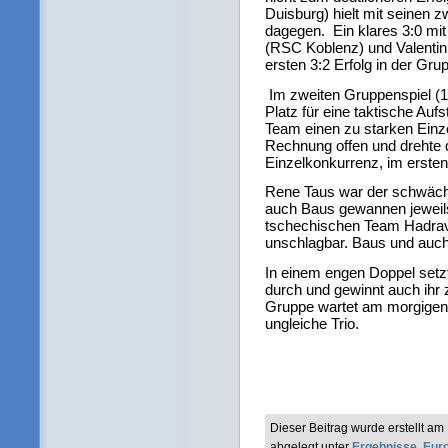
Duisburg) hielt mit seinen 
dagegen. Ein klares 3:0 mit
(RSC Koblenz) und Valenti
ersten 3:2 Erfolg in der Gr
Im zweiten Gruppenspiel (1
Platz für eine taktische Auf
Team einen zu starken Einze
Rechnung offen und drehte d
Einzelkonkurrenz, im erste
Rene Taus war der schwäche
auch Baus gewannen jeweils
tschechischen Team Hadrav 
unschlagbar. Baus und auch
In einem engen Doppel setz
durch und gewinnt auch ihr 
Gruppe wartet am morgigen 
ungleiche Trio.
Dieser Beitrag wurde erstellt a
abgelegt unter
Ergebnisse
,
Eur