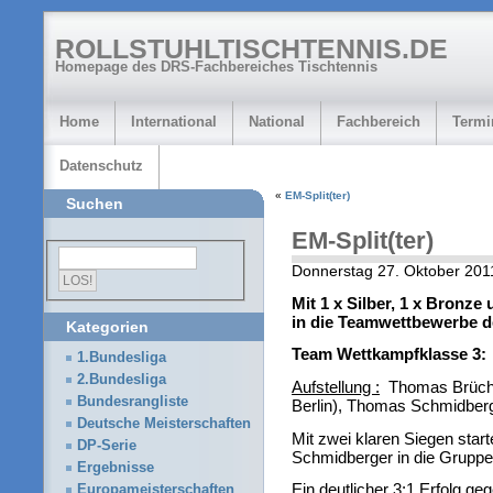
ROLLSTUHLTISCHTENNIS.DE
Homepage des DRS-Fachbereiches Tischtennis
Home
International
National
Fachbereich
Termi
Datenschutz
«
EM-Split(ter)
Suchen
EM-Split(ter)
Donnerstag 27. Oktober 201
Mit 1 x Silber, 1 x Bronze
in die Teamwettbewerbe d
Kategorien
Team Wettkampfklasse 3:
1.Bundesliga
2.Bundesliga
Aufstellung :
Thomas Brüchle
Bundesrangliste
Berlin), Thomas Schmidberg
Deutsche Meisterschaften
Mit zwei klaren Siegen start
DP-Serie
Schmidberger in die Grupp
Ergebnisse
Ein deutlicher 3:1 Erfolg ge
Europameisterschaften