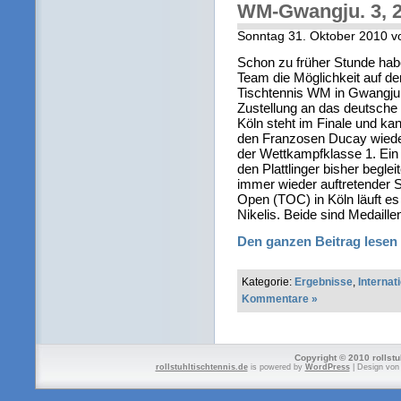
WM-Gwangju. 3, 
Sonntag 31. Oktober 2010 v
Schon zu früher Stunde ha
Team die Möglichkeit auf den
Tischtennis WM in Gwangju 
Zustellung an das deutsch
Köln steht im Finale und k
den Franzosen Ducay wiederh
der Wettkampfklasse 1. Ein
den Plattlinger bisher begle
immer wieder auftretender 
Open (TOC) in Köln läuft es
Nikelis. Beide sind Medaill
Den ganzen Beitrag lesen
Kategorie:
Ergebnisse
,
Internat
Kommentare »
Copyright © 2010 rollstu
rollstuhltischtennis.de
is powered by
WordPress
| Design vo