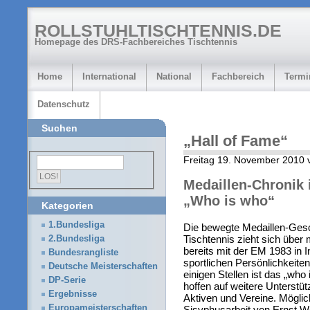
ROLLSTUHLTISCHTENNIS.DE
Homepage des DRS-Fachbereiches Tischtennis
Home
International
National
Fachbereich
Termi
Datenschutz
Suchen
„Hall of Fame“
Freitag 19. November 2010 
Medaillen-Chronik 
„Who is who“
Kategorien
1.Bundesliga
Die bewegte Medaillen-Ges
Tischtennis zieht sich über 
2.Bundesliga
bereits mit der EM 1983 in I
Bundesrangliste
sportlichen Persönlichkeiten
Deutsche Meisterschaften
einigen Stellen ist das „who
DP-Serie
hoffen auf weitere Unterstü
Ergebnisse
Aktiven und Vereine. Mögli
Europameisterschaften
Sisyphusarbeit von Ernst 