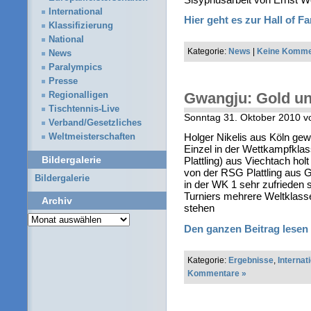
International
Hier geht es zur Hall of F
Klassifizierung
National
Kategorie:
News
|
Keine Komme
News
Paralympics
Presse
Gwangju: Gold und
Regionalligen
Tischtennis-Live
Sonntag 31. Oktober 2010 v
Verband/Gesetzliches
Holger Nikelis aus Köln gew
Weltmeisterschaften
Einzel in der Wettkampfkl
Bildergalerie
Plattling) aus Viechtach hol
von der RSG Plattling aus G
Bildergalerie
in der WK 1 sehr zufrieden 
Turniers mehrere Weltklasses
Archiv
stehen
Archiv
Den ganzen Beitrag lesen
Kategorie:
Ergebnisse
,
Internat
Kommentare »