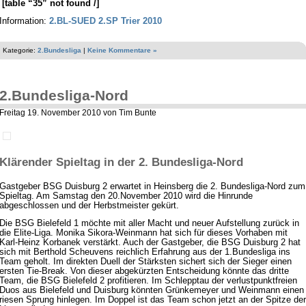
[table “35” not found /]
Information:
2.BL-SUED 2.SP Trier 2010
Kategorie:
2.Bundesliga
|
Keine Kommentare »
2.Bundesliga-Nord
Freitag 19. November 2010 von Tim Bunte
Klärender Spieltag in der 2. Bundesliga-Nord
Gastgeber BSG Duisburg 2 erwartet in Heinsberg die 2. Bundesliga-Nord zum
Spieltag. Am Samstag den 20.November 2010 wird die Hinrunde
abgeschlossen und der Herbstmeister gekürt.
Die BSG Bielefeld 1 möchte mit aller Macht und neuer Aufstellung zurück in
die Elite-Liga. Monika Sikora-Weinmann hat sich für dieses Vorhaben mit
Karl-Heinz Korbanek verstärkt. Auch der Gastgeber, die BSG Duisburg 2 hat
sich mit Berthold Scheuvens reichlich Erfahrung aus der 1.Bundesliga ins
Team geholt. Im direkten Duell der Stärksten sichert sich der Sieger einen
ersten Tie-Break. Von dieser abgekürzten Entscheidung könnte das dritte
Team, die BSG Bielefeld 2 profitieren. Im Schlepptau der verlustpunktfreien
Duos aus Bielefeld und Duisburg könnten Grünkemeyer und Weinmann einen
riesen Sprung hinlegen. Im Doppel ist das Team schon jetzt an der Spitze der