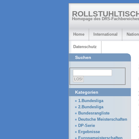
ROLLSTUHLTISC
Homepage des DRS-Fachbereiches
Home
International
Nation
Datenschutz
Suchen
Kategorien
1.Bundesliga
2.Bundesliga
Bundesrangliste
Deutsche Meisterschaften
DP-Serie
Ergebnisse
Europameisterschaften