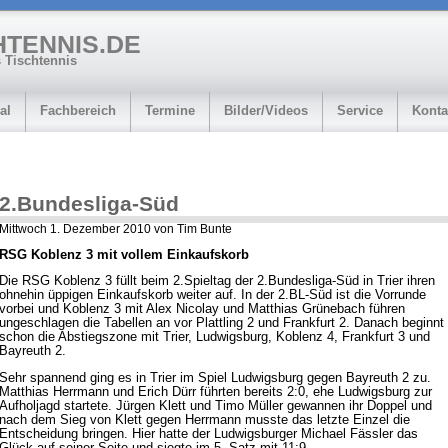
HTENNIS.DE
 Tischtennis
al
Fachbereich
Termine
Bilder/Videos
Service
Konta
2.Bundesliga-Süd
Mittwoch 1. Dezember 2010 von Tim Bunte
RSG Koblenz 3 mit vollem Einkaufskorb
Die RSG Koblenz 3 füllt beim 2.Spieltag der 2.Bundesliga-Süd in Trier ihren
ohnehin üppigen Einkaufskorb weiter auf. In der 2.BL-Süd ist die Vorrunde
vorbei und Koblenz 3 mit Alex Nicolay und Matthias Grünebach führen
ungeschlagen die Tabellen an vor Plattling 2 und Frankfurt 2. Danach beginnt
schon die Abstiegszone mit Trier, Ludwigsburg, Koblenz 4, Frankfurt 3 und
Bayreuth 2.
Sehr spannend ging es in Trier im Spiel Ludwigsburg gegen Bayreuth 2 zu.
Matthias Herrmann und Erich Dürr führten bereits 2:0, ehe Ludwigsburg zur
Aufholjagd startete. Jürgen Klett und Timo Müller gewannen ihr Doppel und
nach dem Sieg von Klett gegen Herrmann musste das letzte Einzel die
Entscheidung bringen. Hier hatte der Ludwigsburger Michael Fässler das