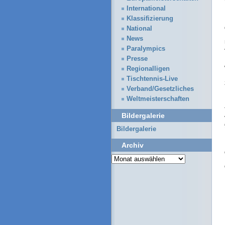
International
Klassifizierung
National
News
Paralympics
Presse
Regionalligen
Tischtennis-Live
Verband/Gesetzliches
Weltmeisterschaften
Bildergalerie
Bildergalerie
Archiv
Archiv