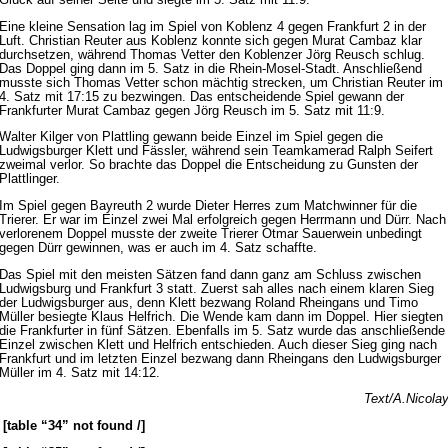
Glück auf seiner Seite und siegte im 5. Satz mit 11:9.
Eine kleine Sensation lag im Spiel von Koblenz 4 gegen Frankfurt 2 in der
Luft. Christian Reuter aus Koblenz konnte sich gegen Murat Cambaz klar
durchsetzen, während Thomas Vetter den Koblenzer Jörg Reusch schlug.
Das Doppel ging dann im 5. Satz in die Rhein-Mosel-Stadt. Anschließend
musste sich Thomas Vetter schon mächtig strecken, um Christian Reuter im
4. Satz mit 17:15 zu bezwingen. Das entscheidende Spiel gewann der
Frankfurter Murat Cambaz gegen Jörg Reusch im 5. Satz mit 11:9.
Walter Kilger von Plattling gewann beide Einzel im Spiel gegen die
Ludwigsburger Klett und Fässler, während sein Teamkamerad Ralph Seifert
zweimal verlor. So brachte das Doppel die Entscheidung zu Gunsten der
Plattlinger.
Im Spiel gegen Bayreuth 2 wurde Dieter Herres zum Matchwinner für die
Trierer. Er war im Einzel zwei Mal erfolgreich gegen Herrmann und Dürr. Nach
verlorenem Doppel musste der zweite Trierer Otmar Sauerwein unbedingt
gegen Dürr gewinnen, was er auch im 4. Satz schaffte.
Das Spiel mit den meisten Sätzen fand dann ganz am Schluss zwischen
Ludwigsburg und Frankfurt 3 statt. Zuerst sah alles nach einem klaren Sieg
der Ludwigsburger aus, denn Klett bezwang Roland Rheingans und Timo
Müller besiegte Klaus Helfrich. Die Wende kam dann im Doppel. Hier siegten
die Frankfurter in fünf Sätzen. Ebenfalls im 5. Satz wurde das anschließende
Einzel zwischen Klett und Helfrich entschieden. Auch dieser Sieg ging nach
Frankfurt und im letzten Einzel bezwang dann Rheingans den Ludwigsburger
Müller im 4. Satz mit 14:12.
Text/A.Nicola
[table “34” not found /]