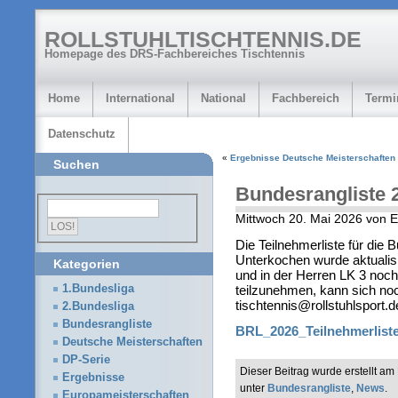
ROLLSTUHLTISCHTENNIS.DE
Homepage des DRS-Fachbereiches Tischtennis
Home
International
National
Fachbereich
Termi
Datenschutz
«
Ergebnisse Deutsche Meisterschaften
Suchen
Bundesrangliste 
Mittwoch 20. Mai 2026 von 
Die Teilnehmerliste für die 
Unterkochen wurde aktualis
Kategorien
und in der Herren LK 3 noch 
teilzunehmen, kann sich noc
1.Bundesliga
tischtennis@rollstuhlsport.
2.Bundesliga
Bundesrangliste
BRL_2026_Teilnehmerlist
Deutsche Meisterschaften
DP-Serie
Dieser Beitrag wurde erstellt a
Ergebnisse
unter
Bundesrangliste
,
News
.
Europameisterschaften