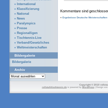
International
Klassifizierung
Kommentare sind geschlosse
National
«
Ergebnisse Deutsche Meisterschaften
News
Paralympics
Presse
Regionalligen
Tischtennis-Live
Verband/Gesetzliches
Weltmeisterschaften
Bildergalerie
Bildergalerie
Archiv
Archiv
Copyright © 2010 rollstu
rollstuhltischtennis.de
is powered by
WordPress
| Design vo