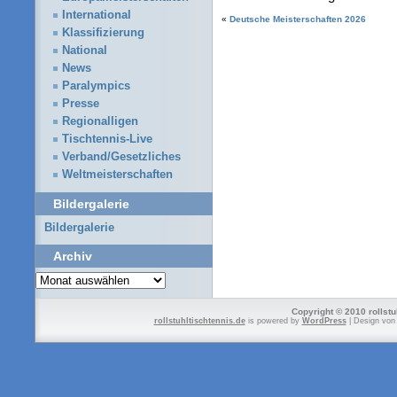
International
«
Deutsche Meisterschaften 2026
Klassifizierung
National
News
Paralympics
Presse
Regionalligen
Tischtennis-Live
Verband/Gesetzliches
Weltmeisterschaften
Bildergalerie
Bildergalerie
Archiv
Archiv
Copyright © 2010 rollstu
rollstuhltischtennis.de
is powered by
WordPress
| Design vo