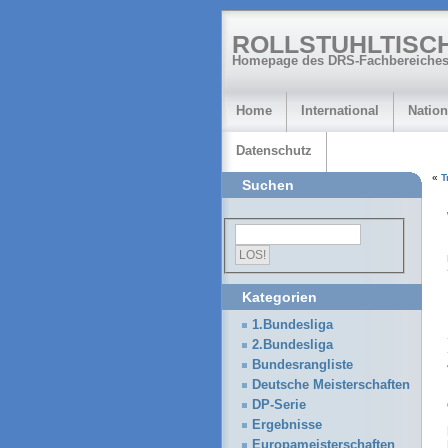
ROLLSTUHLTISC
Homepage des DRS-Fachbereiches
Home
International
Nation
Datenschutz
«
T
Suchen
Kategorien
1.Bundesliga
2.Bundesliga
Bundesrangliste
Deutsche Meisterschaften
DP-Serie
Ergebnisse
Europameisterschaften