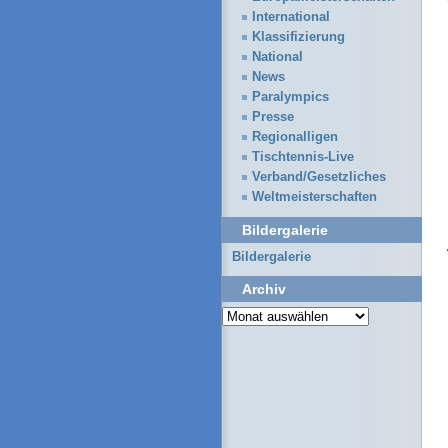
International
Klassifizierung
National
News
Paralympics
Presse
Regionalligen
Tischtennis-Live
Verband/Gesetzliches
Weltmeisterschaften
Bildergalerie
Bildergalerie
Archiv
Archiv