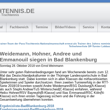
HTENNIS.DE
 Tischtennis
al
Fachbereich
Termine
Bilder/Videos
Service
Konta
rainer-Team der Para-Tischtennis-Nationalmannschaft erneut als Trainer des Jahres nominie
Teilnehmerliste DP-Turnier Lobba
Weidemann, Hohner, Andree und
Emmanouil siegen in Bad Blankenburg
Sonntag 28. Oktober 2018 von Ernst Weinmann
Unter sehr guten Rahmenbedingungen fand am Wochenende bereits zum 12.
Mal das Deutschlandpokalturnier in der Thüringer Landessportschule in Bad
Blankenburg statt. Dabei konnten sich in allen Klassen die mitfavoritisierten
Spielerinnen und Spieler durchsetzen. Ihren zweiten Turniererfolg in der RTT-
Serie 2018/19 konnten sowohl Andre Weidemann/BSG Duisburg(A-Klasse)
als auch Stephi Andree/TuS Winterscheid(C-Klasse) einfahren, während
Heiko Hohner/RSV Bayreuth(B-Klasse) und Ilias Emmanouil/RSC Köln(N-
Klasse) sich ihren ersten Tagessieg sichern und die Führung in der
Gesamtwertung übernehmen konnten.
Ergebnisliste-BadBlankenburg-2018
Ergebnisse-gesamt-BadBlankenburg-2018