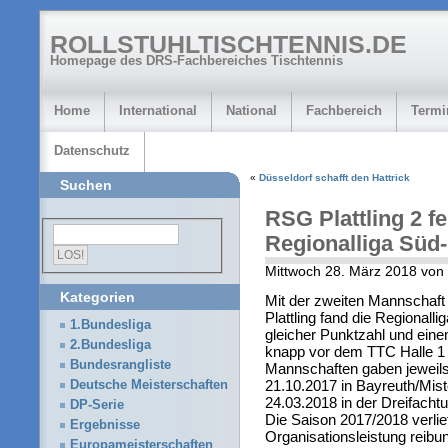
ROLLSTUHLTISCHTENNIS.DE
Homepage des DRS-Fachbereiches Tischtennis
Home
International
National
Fachbereich
Termi
Datenschutz
«
Düsseldorf schafft den Hattrick
Suchen
RSG Plattling 2 fe
Regionalliga Süd
Mittwoch 28. März 2018 von
Kategorien
Mit der zweiten Mannschaft
Plattling fand die Regionall
1.Bundesliga
gleicher Punktzahl und eine
2.Bundesliga
knapp vor dem TTC Halle 1 
Bundesrangliste
Mannschaften gaben jeweils
21.10.2017 in Bayreuth/Mis
Deutsche Meisterschaften
24.03.2018 in der Dreifachtur
DP-Serie
Die Saison 2017/2018 verli
Ergebnisse
Organisationsleistung reibu
Europameisterschaften