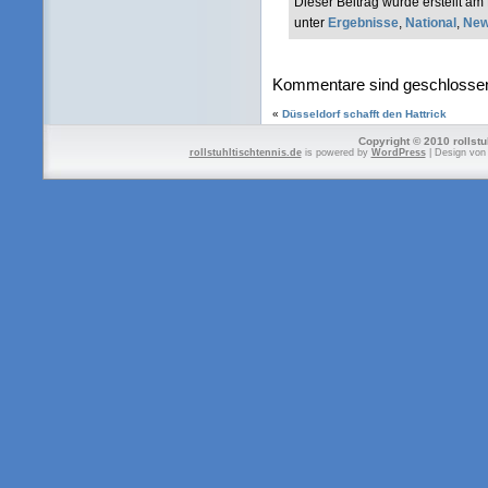
Dieser Beitrag wurde erstellt a
unter
Ergebnisse
,
National
,
Ne
Kommentare sind geschlosse
«
Düsseldorf schafft den Hattrick
Copyright © 2010 rollstu
rollstuhltischtennis.de
is powered by
WordPress
| Design vo