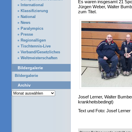
Es waren insgesamt 21 Sport
International
Jürgen Weber, Walter Bumber
Klassifizierung
zum Titel.
National
News
Paralympics
Presse
Regionalligen
Tischtennis-Live
Verband/Gesetzliches
Weltmeisterschaften
Bildergalerie
Bildergalerie
Archiv
Archiv
Josef Lerner, Walter Bumberg
krankheitsbedingt)
Text und Foto: Josef Lerner