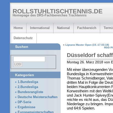
ROLLSTUHLTISCHTENNIS.DE
Homepage des DRS-Fachbereiches Tischtennis
Home
International
National
Fachbereich
Termi
Datenschutz
«
Lignano Master Open (15.-17.03.18)
Suchen
RSG Pla
Düsseldorf schaff
Montag 26. März 2018 von 
Mit einer überzeugenden Vor
Bundesliga in Kornwestheim 
Kategorien
Thomas Schmidberger, Vale
dritten Mal in Folge die Deu
1.Bundesliga
beiden Hauptkonkurrenten
2.Bundesliga
Korwestheim mit den Welt
Bundesrangliste
und Jack Hunter-Spivey(Eng
Deutsche Meisterschaften
reichte es nicht aus, das D
DP-Serie
Niederlage zu bringen. Imp
Ergebnisse
und 64:6 Spielen.
Europameisterschaften