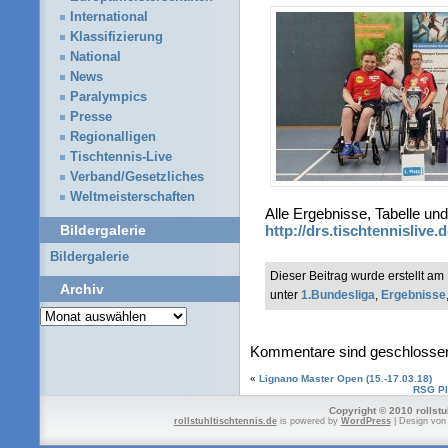
International
Klassifizierung
National
News
Paralympics
Presse
Regionalligen
Tischtennis-Live
Verband/Gesetzliches
Weltmeisterschaften
Alle Ergebnisse, Tabelle und
http://drs.tischtennislive.
Bildergalerie
Bildergalerie
Dieser Beitrag wurde erstellt a
Archiv
unter
1.Bundesliga
,
Ergebnisse
Archiv
Kommentare sind geschlosse
«
Lignano Master Open (15.-17.03.18)
RSG Pla
Copyright © 2010 rollstu
rollstuhltischtennis.de
is powered by
WordPress
| Design vo