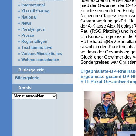
überraschend die B-Klasse 
hieß der Gewinner der C-Kl
International
konnte seinen dritten Erfolg
Klassifizierung
Neben den Tagessiegern wu
National
Gesamtwertung gekürt. Flei
News
der A-Klasse Alex Nicolay(
Paralympics
Pauli(RSG Plattling) und in
Presse
Ein Kuriosum gab es in der
Raif Shabani(BSV Süntelta
Regionalligen
sowohl in den Punkten, als 
Tischtennis-Live
so dass der Gesamtsieg get
Verband/Gesetzliches
Glücklicher Gewinner des v
Weltmeisterschaften
Sonderpreises war Christia
Bildergalerie
Ergebnisliste-DP-Rheinsb
Ergebnisse-gesamt-DP-Rh
Bildergalerie
RTT-Pokal-Gesamtwertun
Archiv
Archiv