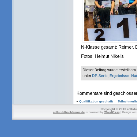
N-Klasse gesamt: Reimer, 
Fotos: Helmut Nikelis
Dieser Beitrag wurde erstellt a
unter
DP-Serie
,
Ergebnisse
,
Nat
Kommentare sind geschlosse
«
Qualifikation geschafft
Teilnehmerli
Copyright © 2010 rollstu
rollstuhltischtennis.de
is powered by
WordPress
| Design vo