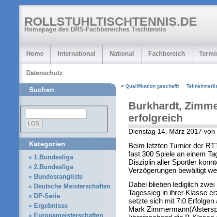
ROLLSTUHLTISCHTENNIS.DE
Homepage des DRS-Fachbereiches Tischtennis
Home
International
National
Fachbereich
Termi
Datenschutz
«
Qualifikation geschafft
Teilnehmerli
Suchen
Burkhardt, Zimm
erfolgreich
Dienstag 14. März 2017 von
Kategorien
Beim letzten Turnier der R
fast 300 Spiele an einem T
1.Bundesliga
Disziplin aller Sportler k
2.Bundesliga
Verzögerungen bewältigt we
Bundesrangliste
Dabei blieben lediglich zwe
Deutsche Meisterschaften
Tagessieg in ihrer Klasse e
DP-Serie
setzte sich mit 7:0 Erfolgen
Ergebnisse
Mark Zimmermann(Alsterspor
Europameisterschaften