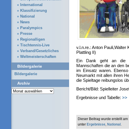
International
Klassifizierung
National
News
Paralympics
Presse
Regionalligen
Tischtennis-Live
v.l.n.re.: Anton Pauli,Walter
Verband/Gesetzliches
Plattling II)
Weltmeisterschaften
Ein Dank geht an die 14
Mannschaften die an den be
Bildergalerie
im Einsatz waren. Ebenso
Bildergalerie
Neumarkt mit allen ihren He
die Spieltage reibungslos üb
Archiv
Bericht/Bild: Spielleiter Jose
Archiv
Ergebnisse und Tabelle:
>>
Dieser Beitrag wurde erstellt am
unter
Ergebnisse
,
National
.