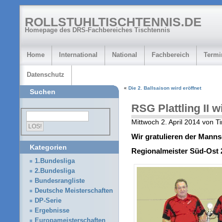
ROLLSTUHLTISCHTENNIS.DE
Homepage des DRS-Fachbereiches Tischtennis
Home
International
National
Fachbereich
Termi
Datenschutz
«
Die 2. Ballsaison wird eröffnet
Suchen
RSG Plattling II w
Mittwoch 2. April 2014 von T
Wir gratulieren der Manns
Kategorien
Regionalmeister Süd-Ost 
1.Bundesliga
2.Bundesliga
Bundesrangliste
Deutsche Meisterschaften
DP-Serie
Ergebnisse
Europameisterschaften