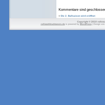
Kommentare sind geschlosse
«
Die 2. Ballsaison wird eröffnet
Copyright © 2010 rollstu
rollstuhltischtennis.de
is powered by
WordPress
| Design vo