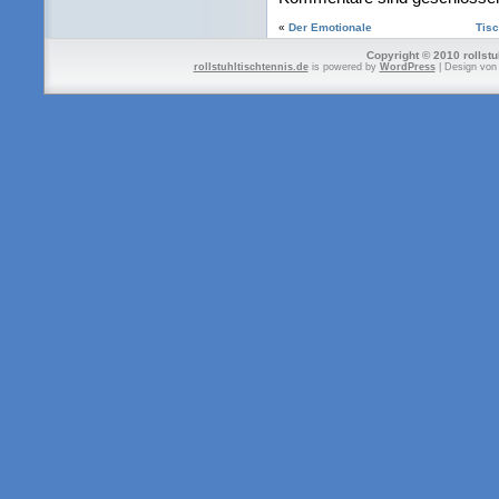
«
Der Emotionale
Tisc
Copyright © 2010 rollstu
rollstuhltischtennis.de
is powered by
WordPress
| Design vo