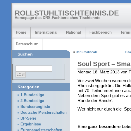
ROLLSTUHLTISCHTENNIS.DE
Homepage des DRS-Fachbereiches Tischtennis
Home
International
National
Fachbereich
Termi
Datenschutz
«
Der Emotionale
Tisc
Suchen
Soul Sport – Sma
Montag 18. März 2013 von T
Vor zwei Wochen wurden di
Rheinsberg gekürt. Die Hal
Kategorien
mit 70 TeilnehmerInnen auch
Neben dem Sport gibt es a
1.Bundesliga
Rande der Bande“.
2.Bundesliga
Bundesrangliste
Wer nicht nur durch die Sport
Deutsche Meisterschaften
DP-Serie
Ergebnisse
Eine ganz besondere Leb
Europameisterschaften