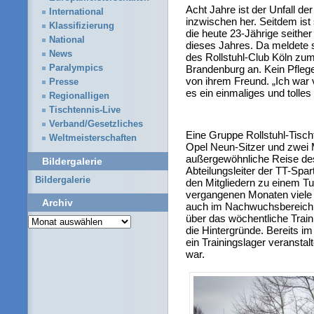
Acht Jahre ist der Unfall d
International
inzwischen her. Seitdem ist 
Klassifizierung
die heute 23-Jährige seith
National
dieses Jahres. Da meldete s
News
des Rollstuhl-Club Köln zum
Paralympics
Brandenburg an. Kein Pflegedi
von ihrem Freund. „Ich war
Presse
es ein einmaliges und tolles 
Regionalligen
Tischtennis-Live
Verband/Gesetzliches
Eine Gruppe Rollstuhl-Tischt
Weltmeisterschaften
Opel Neun-Sitzer und zwei
außergewöhnliche Reise des
Bildergalerie
Abteilungsleiter der TT-Spar
Bildergalerie
den Mitgliedern zu einem Tu
vergangenen Monaten viele 
Archiv
auch im Nachwuchsbereich 
über das wöchentliche Traini
Archiv
die Hintergründe. Bereits im
ein Trainingslager veranst
war.