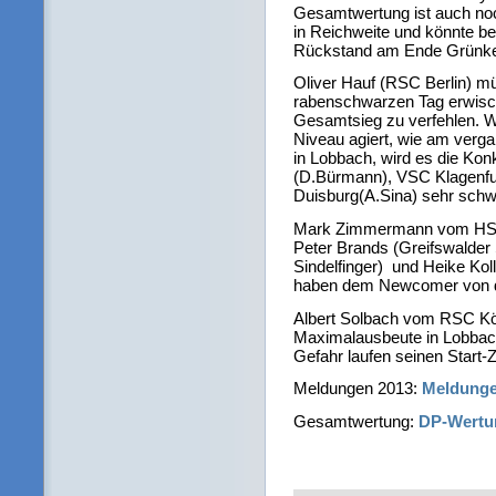
Gesamtwertung ist auch noc
in Reichweite und könnte be
Rückstand am Ende Grünke
Oliver Hauf (RSC Berlin) m
rabenschwarzen Tag erwisc
Gesamtsieg zu verfehlen. W
Niveau agiert, wie am verg
in Lobbach, wird es die K
(D.Bürmann), VSC Klagenf
Duisburg(A.Sina) sehr schw
Mark Zimmermann vom HSV i
Peter Brands (Greifswalder
Sindelfinger) und Heike Ko
haben dem Newcomer von de
Albert Solbach vom RSC Köl
Maximalausbeute in Lobba
Gefahr laufen seinen Start-Z
Meldungen 2013:
Meldung
Gesamtwertung:
DP-Wertu