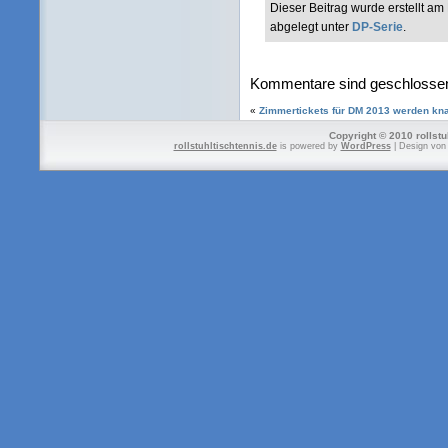
Dieser Beitrag wurde erstellt a
abgelegt unter
DP-Serie
.
Kommentare sind geschlosse
«
Zimmertickets für DM 2013 werden kn
Copyright © 2010 rollstu
rollstuhltischtennis.de
is powered by
WordPress
| Design vo