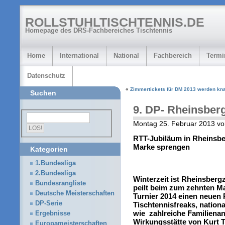
ROLLSTUHLTISCHTENNIS.DE
Homepage des DRS-Fachbereiches Tischtennis
Home
International
National
Fachbereich
Termi
Datenschutz
«
Zimmertickets für DM 2013 werden kn
Suchen
9. DP- Rheinsber
Montag 25. Februar 2013 vo
RTT-Jubiläum in Rheinsberg
Marke sprengen
Kategorien
1.Bundesliga
2.Bundesliga
Winterzeit ist Rheinsberg
Bundesrangliste
peilt beim zum zehnten Ma
Deutsche Meisterschaften
Turnier 2014 einen neuen 
DP-Serie
Tischtennisfreaks, nation
wie zahlreiche Familiena
Ergebnisse
Wirkungsstätte von Kurt 
Europameisterschaften