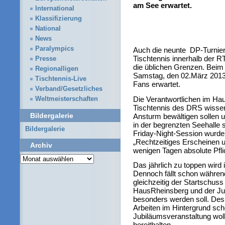
am See erwartet.
International
Klassifizierung
National
News
Paralympics
Auch die neunte DP-Turnie
Tischtennis innerhalb der 
Presse
die üblichen Grenzen. Beim
Regionalligen
Samstag, den 02.März 2013 
Tischtennis-Live
Fans erwartet.
Verband/Gesetzliches
Die Verantwortlichen im Ha
Weltmeisterschaften
Tischtennis des DRS wissen
Bildergalerie
Ansturm bewältigen sollen u
in der begrenzten Seehalle
Bildergalerie
Friday-Night-Session wurde 
„Rechtzeitiges Erscheinen 
Archiv
wenigen Tagen absolute Pflic
Archiv
Das jährlich zu toppen wird
Dennoch fällt schon während
gleichzeitig der Startschus
HausRheinsberg und der Jub
besonders werden soll. Desh
Arbeiten im Hintergrund sch
Jubiläumsveranstaltung wol
bereithalten.