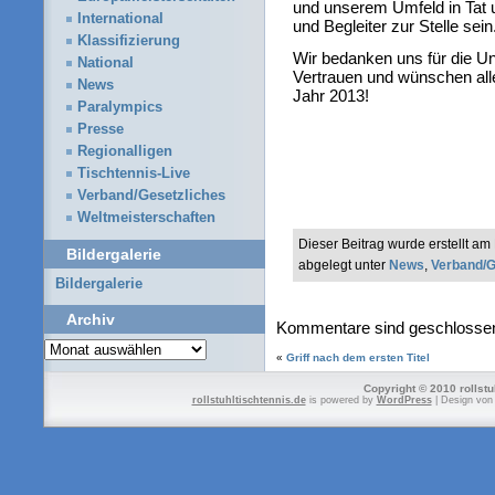
und unserem Umfeld in Tat 
International
und Begleiter zur Stelle sein
Klassifizierung
Wir bedanken uns für die U
National
Vertrauen und wünschen all
News
Jahr 2013!
Paralympics
Presse
Regionalligen
Tischtennis-Live
Verband/Gesetzliches
Weltmeisterschaften
Dieser Beitrag wurde erstellt 
Bildergalerie
abgelegt unter
News
,
Verband/G
Bildergalerie
Archiv
Kommentare sind geschlosse
Archiv
«
Griff nach dem ersten Titel
Copyright © 2010 rollstu
rollstuhltischtennis.de
is powered by
WordPress
| Design vo