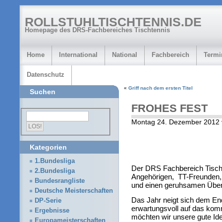
ROLLSTUHLTISCHTENNIS.DE
Homepage des DRS-Fachbereiches Tischtennis
Home
International
National
Fachbereich
Termi
Datenschutz
«
Griff nach dem ersten Titel
Suchen
FROHES FEST
Montag 24. Dezember 2012 
Kategorien
1.Bundesliga
Der DRS Fachbereich Tisch
2.Bundesliga
Angehörigen, TT-Freunden, 
Bundesrangliste
und einen geruhsamen Über
Deutsche Meisterschaften
Das Jahr neigt sich dem En
DP-Serie
erwartungsvoll auf das kom
Ergebnisse
möchten wir unsere gute I
Europameisterschaften