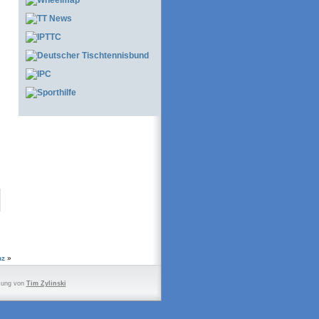
nz
»
zung von
Tim Zylinski