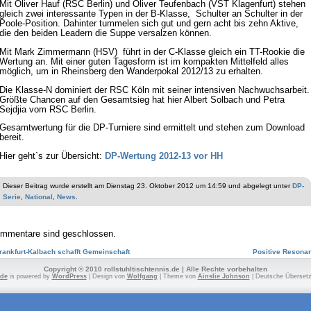
Mit Oliver Hauf (RSC Berlin) und Oliver Teufenbach (VST Klagenfurt) stehen
gleich zwei interessante Typen in der B-Klasse, Schulter an Schulter in der
Poole-Position. Dahinter tummelen sich gut und gern acht bis zehn Aktive,
die den beiden Leadern die Suppe versalzen können.
Mit Mark Zimmermann (HSV) führt in der C-Klasse gleich ein TT-Rookie die
Wertung an. Mit einer guten Tagesform ist im kompakten Mittelfeld alles
möglich, um in Rheinsberg den Wanderpokal 2012/13 zu erhalten.
Die Klasse-N dominiert der RSC Köln mit seiner intensiven Nachwuchsarbeit.
Größte Chancen auf den Gesamtsieg hat hier Albert Solbach und Petra
Sejdjia vom RSC Berlin.
Gesamtwertung für die DP-Turniere sind ermittelt und stehen zum Download
bereit.
Hier geht`s zur Übersicht:
DP-Wertung 2012-13 vor HH
Dieser Beitrag wurde erstellt am Dienstag 23. Oktober 2012 um 14:59 und abgelegt unter
DP-
Serie
,
National
,
News
.
mmentare sind geschlossen.
rankfurt-Kalbach schafft Gemeinschaft
Positive Resona
Copyright © 2010 rollstuhltischtennis.de | Alle Rechte vorbehalten
.de
is powered by
WordPress
| Design von
Wolfgang
| Theme von
Ainslie Johnson
| Deutsche Überset