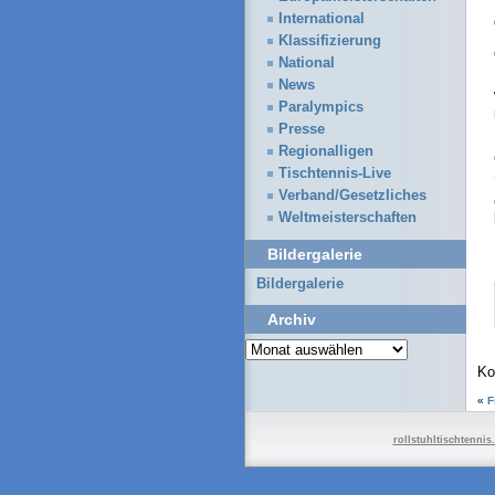
International
Klassifizierung
National
News
Paralympics
Presse
Regionalligen
Tischtennis-Live
Verband/Gesetzliches
Weltmeisterschaften
Bildergalerie
Bildergalerie
Archiv
Archiv
Ko
«
F
rollstuhltischtennis