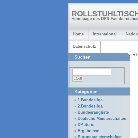
ROLLSTUHLTISC
Homepage des DRS-Fachbereiches
Home
International
Nation
Datenschutz
«
F
Suchen
Kategorien
1.Bundesliga
2.Bundesliga
Bundesrangliste
Deutsche Meisterschaften
DP-Serie
Ergebnisse
Europameisterschaften