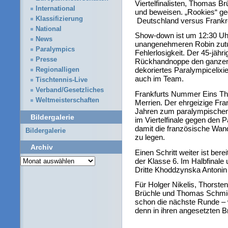
Viertelfinalisten, Thomas 
International
und beweisen. „Rookies“ ge
Klassifizierung
Deutschland versus Frankr
National
Show-down ist um 12:30 Uh
News
unangenehmeren Robin zutun
Paralympics
Fehlerlosigkeit. Der 45-jähr
Presse
Rückhandnoppe den ganzen 
dekoriertes Paralympicelixie
Regionalligen
auch im Team.
Tischtennis-Live
Verband/Gesetzliches
Frankfurts Nummer Eins Thom
Weltmeisterschaften
Merrien. Der ehrgeizige Fra
Jahren zum paralympischen 
Bildergalerie
im Viertelfinale gegen den 
damit die französische Wand
Bildergalerie
zu legen.
Archiv
Einen Schritt weiter ist ber
Archiv
der Klasse 6. Im Halbfinale 
Dritte Khoddzynska Antonin
Für Holger Nikelis, Thorst
Brüchle und Thomas Schmid
schon die nächste Runde – 
denn in ihren angesetzten 