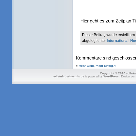
Hier geht es zum Zeitplan T
Dieser Beitrag wurde erstellt 
abgelegt unter
International
,
Ne
Kommentare sind geschlosse
«
Mehr Geld, mehr Erfolg?!
Copyright © 2010 rollstu
rollstuhltischtennis.de
is powered by
WordPress
| Design vo