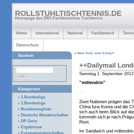
ROLLSTUHLTISCHTENNIS.DE
Homepage des DRS-Fachbereiches Tischtennis
Home
International
National
Fachbereich
Termi
Datenschutz
«
Mehr Geld, mehr Erfolg?!
Suchen
++Dailymail Lon
Samstag 1. September 2012
“mittendrin”
Kategorien
1.Bundesliga
Zwei Nationen prägen das T
2.Bundesliga
China bzw Korea und die Ch
Bundesrangliste
sich auch beim Blick auf d
Deutsche Meisterschaften
tummeln sich je nach Prägun
DP-Serie
Rest.
Ergebnisse
Im Sandwich und mittendrin
Europameisterschaften