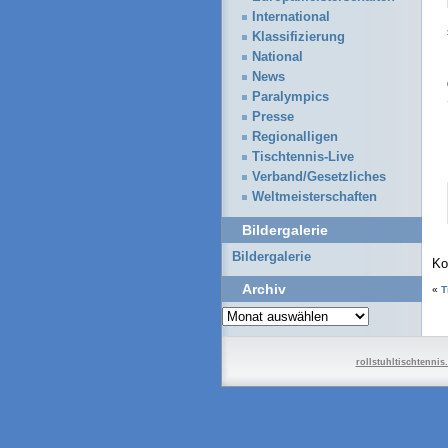
International
Klassifizierung
National
News
Paralympics
Presse
Regionalligen
Tischtennis-Live
Verband/Gesetzliches
Weltmeisterschaften
Bildergalerie
Bildergalerie
Ko
Archiv
«
T
Archiv
rollstuhltischtennis