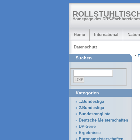
ROLLSTUHLTISC
Homepage des DRS-Fachbereiches
Home
International
Nation
Datenschutz
«
T
Suchen
Kategorien
1.Bundesliga
2.Bundesliga
Bundesrangliste
Deutsche Meisterschaften
DP-Serie
Ergebnisse
Europameisterschaften