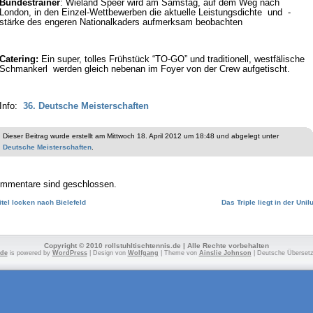
Bundestrainer
: Wieland Speer wird am Samstag, auf dem Weg nach
London, in den Einzel-Wettbewerben die aktuelle Leistungsdichte und -
stärke des engeren Nationalkaders aufmerksam beobachten
Catering:
Ein super, tolles
Frühstück “TO-GO” und traditionell, westfälische
Schmankerl werden gleich nebenan im Foyer von der Crew aufgetischt.
Info:
36. Deutsche Meisterschaften
Dieser Beitrag wurde erstellt am Mittwoch 18. April 2012 um 18:48 und abgelegt unter
Deutsche Meisterschaften
.
mmentare sind geschlossen.
itel locken nach Bielefeld
Das Triple liegt in der Unilu
Copyright © 2010 rollstuhltischtennis.de | Alle Rechte vorbehalten
.de
is powered by
WordPress
| Design von
Wolfgang
| Theme von
Ainslie Johnson
| Deutsche Überset