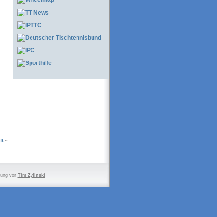
ft
»
zung von
Tim Zylinski