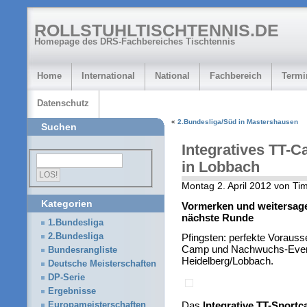
ROLLSTUHLTISCHTENNIS.DE
Homepage des DRS-Fachbereiches Tischtennis
Home
International
National
Fachbereich
Termi
Datenschutz
«
2.Bundesliga/Süd in Mastershausen
Suchen
Integratives TT-C
in Lobbach
Montag 2. April 2012 von Ti
Kategorien
Vormerken und weitersage
nächste Runde
1.Bundesliga
2.Bundesliga
Pfingsten: perfekte Vorauss
Camp und Nachwuchs-Event,
Bundesrangliste
Heidelberg/Lobbach.
Deutsche Meisterschaften
DP-Serie
Ergebnisse
Das
Integrative
TT-Sportc
Europameisterschaften