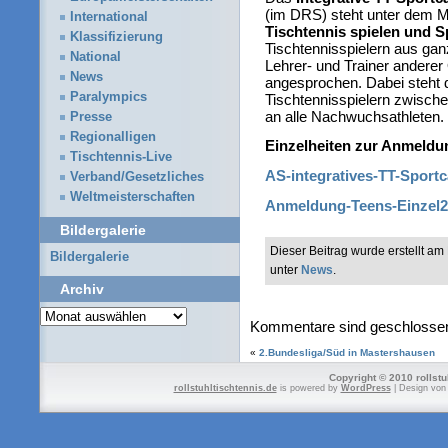
(im DRS) steht unter dem M
International
Tischtennis spielen und 
Klassifizierung
Tischtennisspielern aus ga
National
Lehrer- und Trainer anderer
News
angesprochen. Dabei steht d
Paralympics
Tischtennisspielern zwische
an alle Nachwuchsathleten.
Presse
Regionalligen
Einzelheiten zur Anmeldun
Tischtennis-Live
AS-integratives-TT-Spor
Verband/Gesetzliches
Weltmeisterschaften
Anmeldung-Teens-Einzel
Bildergalerie
Dieser Beitrag wurde erstellt a
Bildergalerie
unter
News
.
Archiv
Archiv
Kommentare sind geschlosse
«
2.Bundesliga/Süd in Mastershausen
Copyright © 2010 rollstu
rollstuhltischtennis.de
is powered by
WordPress
| Design vo