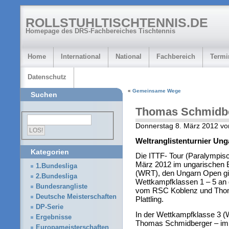
ROLLSTUHLTISCHTENNIS.DE
Homepage des DRS-Fachbereiches Tischtennis
Home
International
National
Fachbereich
Termi
Datenschutz
«
Gemeinsame Wege
Suchen
Thomas Schmidber
Donnerstag 8. März 2012 vo
Weltranglistenturnier Ung
Kategorien
Die ITTF- Tour (Paralympis
März 2012 im ungarischen E
1.Bundesliga
(WRT), den Ungarn Open gi
2.Bundesliga
Wettkampfklassen 1 – 5 an 
Bundesrangliste
vom RSC Koblenz und Tho
Deutsche Meisterschaften
Plattling.
DP-Serie
In der Wettkampfklasse 3 (W
Ergebnisse
Thomas Schmidberger – im 
Europameisterschaften