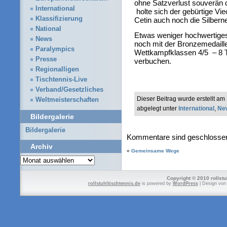
ohne Satzverlust souverän 
International
holte sich der gebürtige V
Klassifizierung
Cetin auch noch die Silbern
National
Etwas weniger hochwertiges
News
noch mit der Bronzemedail
Paralympics
Wettkampfklassen 4/5 – 8 Te
Presse
verbuchen.
Regionalligen
Tischtennis-Live
Verband/Gesetzliches
Dieser Beitrag wurde erstellt a
Weltmeisterschaften
abgelegt unter
International
,
Ne
Bildergalerie
Bildergalerie
Kommentare sind geschlosse
Archiv
«
Gemeinsame Wege
Archiv
Copyright © 2010 rollstu
rollstuhltischtennis.de
is powered by
WordPress
| Design vo