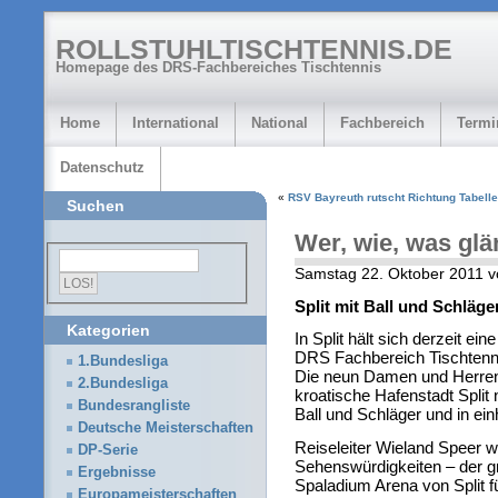
ROLLSTUHLTISCHTENNIS.DE
Homepage des DRS-Fachbereiches Tischtennis
Home
International
National
Fachbereich
Termi
Datenschutz
«
RSV Bayreuth rutscht Richtung Tabelle
Suchen
Wer, wie, was glä
Samstag 22. Oktober 2011 v
Split mit Ball und Schläger
Kategorien
In Split hält sich derzeit ei
DRS Fachbereich Tischtennis
1.Bundesliga
Die neun Damen und Herren 
2.Bundesliga
kroatische Hafenstadt Split
Bundesrangliste
Ball und Schläger und in ei
Deutsche Meisterschaften
Reiseleiter Wieland Speer w
DP-Serie
Sehenswürdigkeiten – der gr
Ergebnisse
Spaladium Arena von Split fü
Europameisterschaften