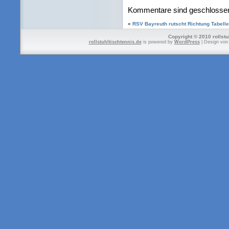
Kommentare sind geschlosse
«
RSV Bayreuth rutscht Richtung Tabelle
Copyright © 2010 rollstu
rollstuhltischtennis.de
is powered by
WordPress
| Design vo