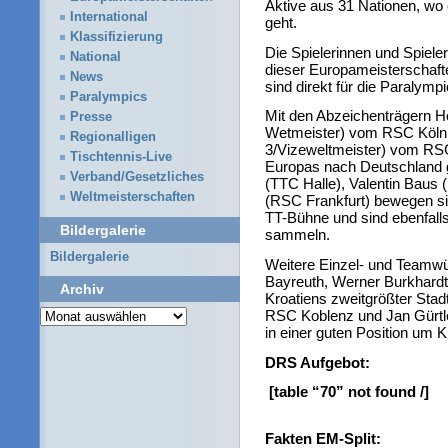
Aktive aus 31 Nationen, wo
International
geht.
Klassifizierung
Die Spielerinnen und Spieler
National
dieser Europameisterschaft
News
sind direkt für die Paralympi
Paralympics
Mit den Abzeichenträgern H
Presse
Wetmeister) vom RSC Köln
Regionalligen
3/Vizeweltmeister) vom RSC 
Tischtennis-Live
Europas nach Deutschland 
Verband/Gesetzliches
(TTC Halle), Valentin Baus
Weltmeisterschaften
(RSC Frankfurt) bewegen si
TT-Bühne und sind ebenfall
Bildergalerie
sammeln.
Bildergalerie
Weitere Einzel- und Teamw
Bayreuth, Werner Burkhardt
Archiv
Kroatiens zweitgrößter Stad
Archiv
RSC Koblenz und Jan Gürtle
in einer guten Position um 
DRS Aufgebot:
[table “70” not found /]
Fakten EM-Split: