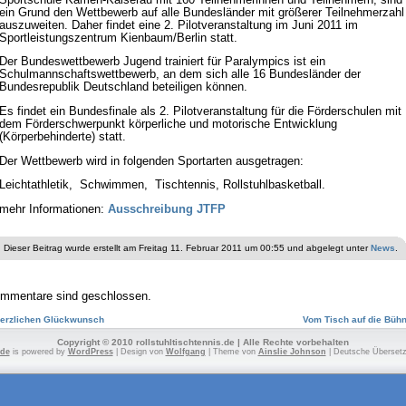
ein Grund den Wettbewerb auf alle Bundesländer mit größerer Teilnehmerzahl
auszuweiten. Daher findet eine 2. Pilotveranstaltung im Juni 2011 im
Sportleistungszentrum Kienbaum/Berlin statt.
Der Bundeswettbewerb Jugend trainiert für Paralympics ist ein
Schulmannschaftswettbewerb, an dem sich alle 16 Bundesländer der
Bundesrepublik Deutschland beteiligen können.
Es findet ein Bundesfinale als 2. Pilotveranstaltung für die Förderschulen mit
dem Förderschwerpunkt körperliche und motorische Entwicklung
(Körperbehinderte) statt.
Der Wettbewerb wird in folgenden Sportarten ausgetragen:
Leichtathletik, Schwimmen, Tischtennis, Rollstuhlbasketball.
mehr Informationen:
Ausschreibung JTFP
Dieser Beitrag wurde erstellt am Freitag 11. Februar 2011 um 00:55 und abgelegt unter
News
.
mmentare sind geschlossen.
erzlichen Glückwunsch
Vom Tisch auf die Büh
Copyright © 2010 rollstuhltischtennis.de | Alle Rechte vorbehalten
.de
is powered by
WordPress
| Design von
Wolfgang
| Theme von
Ainslie Johnson
| Deutsche Überset