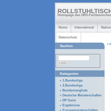
ROLLSTUHLTISC
Homepage des DRS-Fachbereiches
Home
International
Nation
Datenschutz
«
H
Suchen
Kategorien
1.Bundesliga
2.Bundesliga
Bundesrangliste
Deutsche Meisterschaften
DP-Serie
Ergebnisse
Europameisterschaften