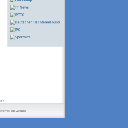
ne
»
zung von
Tim Zylinski