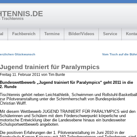
HTENNIS.DE
 Tischtennis
al
Fachbereich
Termine
Bilder/Videos
Service
Konta
erzlichen Glückwunsch
Vom Tisch auf die Büh
Jugend trainiert für Paralympics
Freitag 11. Februar 2011 von Tim Bunte
Bundeswettbewerb „Jugend trainiert für Paralympics“ geht 2011 in die
2. Runde
Tischtennis gehört neben Leichtathletik, Schwimmen und Rollstuhl-Basketbal
zur Pilotveranstaltung unter der Schirmherrschaft von Bundespräsident
Christian Wulff.
Mit diesem Wettbewerb JUGEND TRAINIERT FÜR PARALYMPICS wird den
Schülerinnen und Schülern mit dem Förderschwerpunkt körperliche und
motorische Entwicklung über die Landesebene hinaus ein bundesweiter
Schulsportwettbewerb angeboten.
Die positiven Erfahrungen der 1. Pilotveranstaltung im Juni 2010 in der
Sportschule Kamen-Kaiserau mit 160 Teilnehmerinnen und Teilnehmern, sind