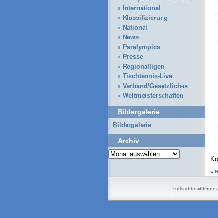
International
Klassifizierung
National
News
Paralympics
Presse
Regionalligen
Tischtennis-Live
Verband/Gesetzliches
Weltmeisterschaften
Bildergalerie
Bildergalerie
Archiv
Archiv
Ko
«
H
rollstuhltischtennis