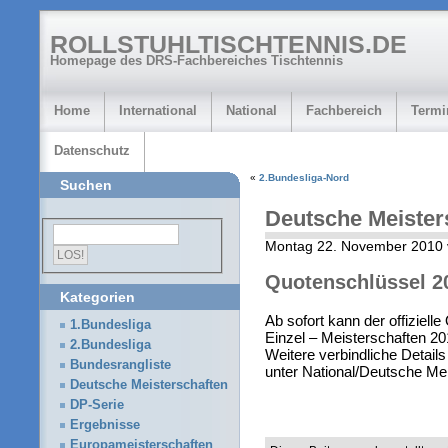
ROLLSTUHLTISCHTENNIS.DE
Homepage des DRS-Fachbereiches Tischtennis
Home
International
National
Fachbereich
Termi
Datenschutz
«
2.Bundesliga-Nord
Suchen
Deutsche Meister
Montag 22. November 2010 
Quotenschlüssel 20
Kategorien
Ab sofort kann der offiziell
1.Bundesliga
Einzel – Meisterschaften 20
2.Bundesliga
Weitere verbindliche Detail
Bundesrangliste
unter National/Deutsche Mei
Deutsche Meisterschaften
DP-Serie
Ergebnisse
Europameisterschaften