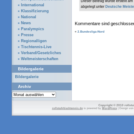
Dieser Beitrag wurde erstellt 
International
abgelegt unter
Deutsche Meiste
Klassifizierung
National
News
Kommentare sind geschlosse
Paralympics
«
2.Bundesliga-Nord
Presse
Regionalligen
Tischtennis-Live
Verband/Gesetzliches
Weltmeisterschaften
Bildergalerie
Bildergalerie
Archiv
Archiv
Copyright © 2010 rollstu
rollstuhltischtennis.de
is powered by
WordPress
| Design vo