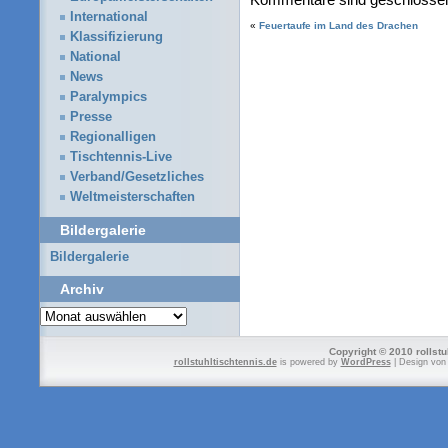
International
«
Feuertaufe im Land des Drachen
Klassifizierung
National
News
Paralympics
Presse
Regionalligen
Tischtennis-Live
Verband/Gesetzliches
Weltmeisterschaften
Bildergalerie
Bildergalerie
Archiv
Archiv
Copyright © 2010 rollstu
rollstuhltischtennis.de
is powered by
WordPress
| Design vo