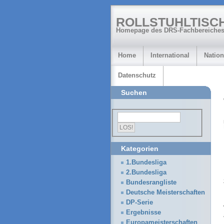
ROLLSTUHLTISC
Homepage des DRS-Fachbereiches
Home
International
Nation
Datenschutz
Suchen
Kategorien
1.Bundesliga
2.Bundesliga
Bundesrangliste
Deutsche Meisterschaften
DP-Serie
Ergebnisse
Europameisterschaften