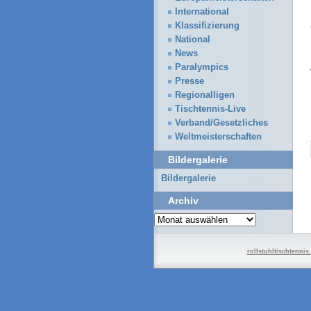
International
Klassifizierung
National
News
Paralympics
Presse
Regionalligen
Tischtennis-Live
Verband/Gesetzliches
Weltmeisterschaften
Bildergalerie
Bildergalerie
Archiv
Archiv
rollstuhltischtennis