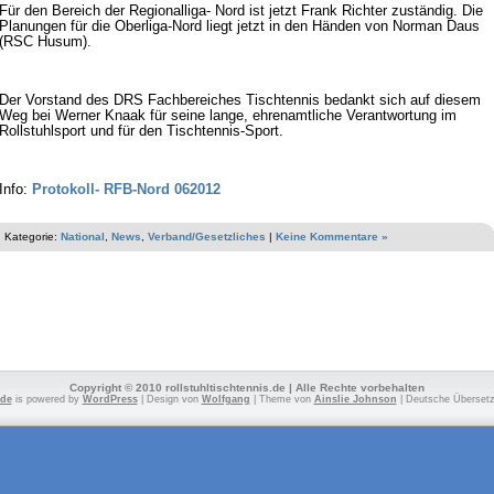
Für den Bereich der Regionalliga- Nord ist jetzt Frank Richter zuständig. Die
Planungen für die Oberliga-Nord liegt jetzt in den Händen von Norman Daus
(RSC Husum).
Der Vorstand des DRS Fachbereiches Tischtennis bedankt sich auf diesem
Weg bei Werner Knaak für seine lange, ehrenamtliche Verantwortung im
Rollstuhlsport und für den Tischtennis-Sport.
Info:
Protokoll- RFB-Nord 062012
Kategorie:
National
,
News
,
Verband/Gesetzliches
|
Keine Kommentare »
Copyright © 2010 rollstuhltischtennis.de | Alle Rechte vorbehalten
.de
is powered by
WordPress
| Design von
Wolfgang
| Theme von
Ainslie Johnson
| Deutsche Überset