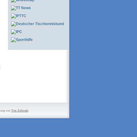
zung von
Tim Zylinski