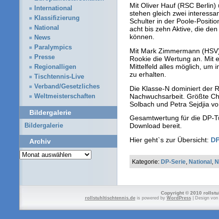
Mit Oliver Hauf (RSC Berlin)
International
stehen gleich zwei interessa
Klassifizierung
Schulter in der Poole-Positi
National
acht bis zehn Aktive, die de
können.
News
Paralympics
Mit Mark Zimmermann (HSV) f
Presse
Rookie die Wertung an. Mit 
Mittelfeld alles möglich, u
Regionalligen
zu erhalten.
Tischtennis-Live
Verband/Gesetzliches
Die Klasse-N dominiert der R
Nachwuchsarbeit. Größte Cha
Weltmeisterschaften
Solbach und Petra Sejdjia v
Bildergalerie
Gesamtwertung für die DP-Tu
Download bereit.
Bildergalerie
Hier geht`s zur Übersicht:
DP
Archiv
Archiv
Kategorie:
DP-Serie
,
National
,
N
Copyright © 2010 rollstu
rollstuhltischtennis.de
is powered by
WordPress
| Design vo