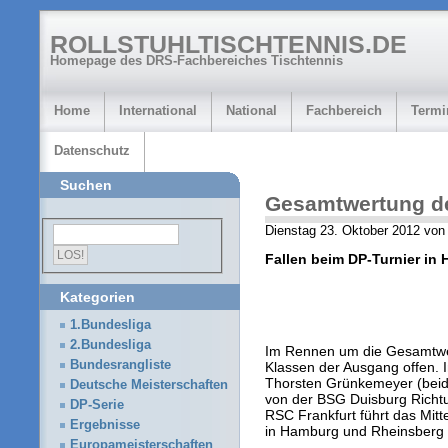
ROLLSTUHLTISCHTENNIS.DE
Homepage des DRS-Fachbereiches Tischtennis
Home
International
National
Fachbereich
Termi
Datenschutz
Suchen
Gesamtwertung de
Dienstag 23. Oktober 2012 von
Fallen beim DP-Turnier in
Kategorien
1.Bundesliga
2.Bundesliga
Im Rennen um die Gesamtwert
Bundesrangliste
Klassen der Ausgang offen. 
Thorsten Grünkemeyer (bei
Deutsche Meisterschaften
von der BSG Duisburg Rich
DP-Serie
RSC Frankfurt führt das Mitt
Ergebnisse
in Hamburg und Rheinsberg n
Europameisterschaften