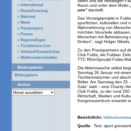
Ideen und die vielfältigen Fa
Raum und unter dem Motto
„
International
uns“
darstellt.
Klassifizierung
National
Das Vorzeigeprojekt in Fulda 
News
sportlichen, kulturellen und 
Wahrnehmung von Menschen 
Paralympics
möchten Vorurteile abbauen, 
Presse
Menschen mit Behinderung w
Regionalligen
fördern“, sagt Holger Nikelis,
Tischtennis-Live
Zu den Praxispartnern auf di
Verband/Gesetzliches
Club Fulda, die Fuldaer Zei
Weltmeisterschaften
TTC RhönSprudel Fulda-Mab
Bildergalerie
Die Aktionswoche selbst beg
Sonntag 26 Januar mit einem
Bildergalerie
Tischtennisturnier und absch
Bölter. Am Samstag den 25. J
Archiv
Gala“ statt – eine Charity-Ve
Club Fulda, zu der rund 250 
Archiv
Wirtschaft, Medien und Kult
Kongresszentrum erwartet w
Bericht/Info:
Inklusionstou
Quelle
: Text: sport grenzenl