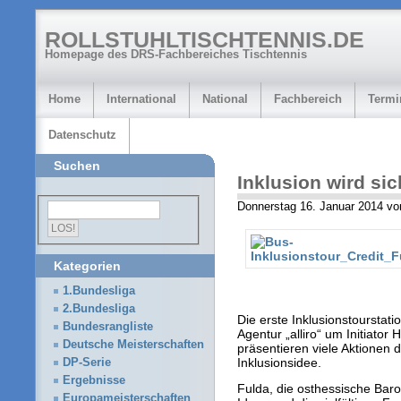
ROLLSTUHLTISCHTENNIS.DE
Homepage des DRS-Fachbereiches Tischtennis
Home
International
National
Fachbereich
Termi
Datenschutz
Suchen
Inklusion wird sic
Donnerstag 16. Januar 2014 vo
Kategorien
1.Bundesliga
2.Bundesliga
Die erste Inklusionstourstatio
Bundesrangliste
Agentur „alliro“ um Initiator 
Deutsche Meisterschaften
präsentieren viele Aktionen
Inklusionsidee.
DP-Serie
Ergebnisse
Fulda, die osthessische Baro
Europameisterschaften