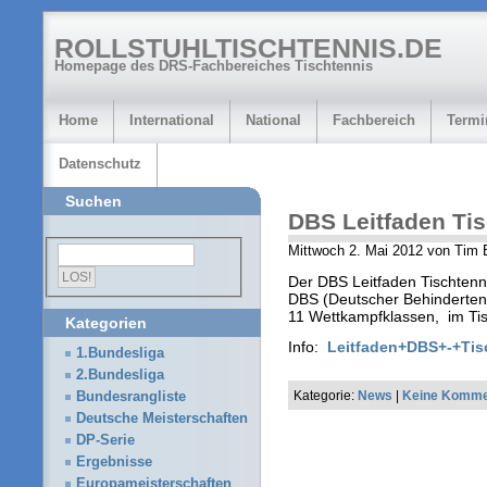
ROLLSTUHLTISCHTENNIS.DE
Homepage des DRS-Fachbereiches Tischtennis
Home
International
National
Fachbereich
Termi
Datenschutz
Suchen
DBS Leitfaden Ti
Mittwoch 2. Mai 2012 von Tim 
Der DBS Leitfaden Tischtenni
DBS (Deutscher Behinderten
11 Wettkampfklassen, im Tis
Kategorien
Info:
Leitfaden+DBS+-+Tis
1.Bundesliga
2.Bundesliga
Kategorie:
News
|
Keine Komme
Bundesrangliste
Deutsche Meisterschaften
DP-Serie
Ergebnisse
Europameisterschaften