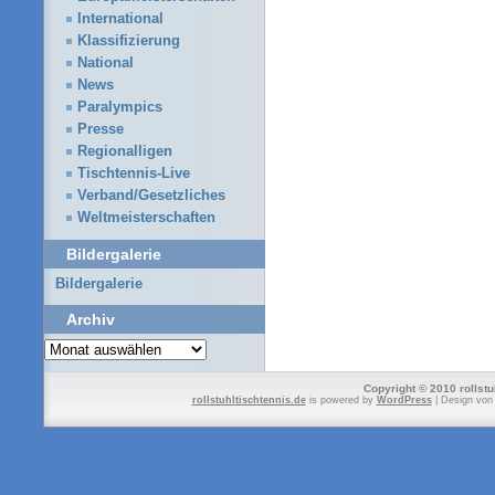
International
Klassifizierung
National
News
Paralympics
Presse
Regionalligen
Tischtennis-Live
Verband/Gesetzliches
Weltmeisterschaften
Bildergalerie
Bildergalerie
Archiv
Archiv
Copyright © 2010 rollstu
rollstuhltischtennis.de
is powered by
WordPress
| Design vo