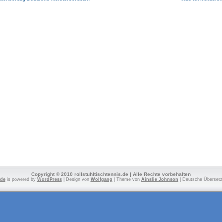
Copyright © 2010 rollstuhltischtennis.de | Alle Rechte vorbehalten
.de
is powered by
WordPress
| Design von
Wolfgang
| Theme von
Ainslie Johnson
| Deutsche Überset