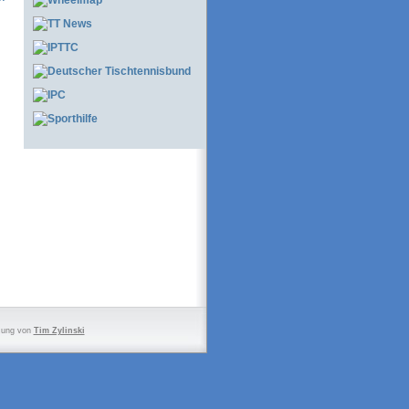
zung von
Tim Zylinski