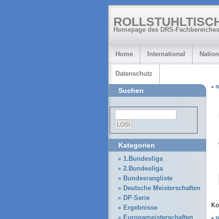
ROLLSTUHLTISC
Homepage des DRS-Fachbereiches
Home
International
Nation
Datenschutz
«
N
Suchen
Kategorien
1.Bundesliga
2.Bundesliga
Bundesrangliste
Deutsche Meisterschaften
DP-Serie
Ko
Ergebnisse
Europameisterschaften
«
N