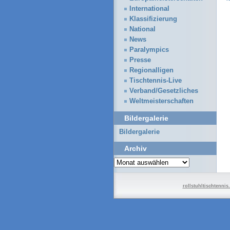
International
Klassifizierung
National
News
Paralympics
Presse
Regionalligen
Tischtennis-Live
Verband/Gesetzliches
Weltmeisterschaften
Bildergalerie
Bildergalerie
Archiv
Archiv
rollstuhltischtennis