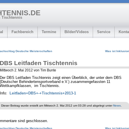
HTENNIS.DE
 Tischtennis
al
Fachbereich
Termine
Bilder/Videos
Service
Konta
achschlag Deutsche Meisterschaften
Was ist Inklusio
DBS Leitfaden Tischtennis
Mittwoch 2. Mai 2012 von Tim Bunte
Der DBS Leitfaden Tischtennis zeigt einen Überblick, der unter dem DBS
(Deutscher Behindertensportverband e.V.) zusammengefassten 11
Wettkampfklassen, im Tischtennis.
Info:
Leitfaden+DBS+-+Tischtennis+2013-1
Dieser Beitrag wurde erstellt am Mittwoch 2. Mai 2012 um 03:28 und abgelegt unter
News
.
mmentare sind geschlossen.
achschlag Deutsche Meisterschaften
Was ist Inklusio