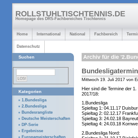
ROLLSTUHLTISCHTENNIS.DE
Homepage des DRS-Fachbereiches Tischtennis
Home
International
National
Fachbereich
Termi
Datenschutz
Archiv für die '2.Bun
Suchen
Bundesligatermin
Mittwoch 19. Juli 2017 von 
Hier sind die Termine der 1.
Kategorien
2017/18:
1.Bundesliga
1.Bundesliga
2.Bundesliga
Spieltag 1: 04.11.17 Duisbu
Bundesrangliste
Spieltag 2: 02.12.17 Frankfu
Spieltag 3: 24.02.18 Bayreu
Deutsche Meisterschaften
Spieltag 4: 24.03.18 Kornw
DP-Serie
Ergebnisse
2.Bundesliga Nord:
Europameisterschaften