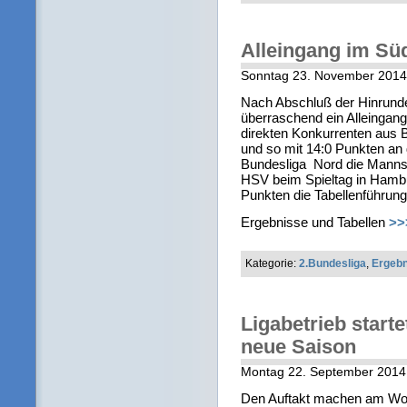
Alleingang im Sü
Sonntag 23. November 2014
Nach Abschluß der Hinrunde 
überraschend ein Alleingan
direkten Konkurrenten aus 
und so mit 14:0 Punkten an d
Bundesliga Nord die Mannsc
HSV beim Spieltag in Hambu
Punkten die Tabellenführung
Ergebnisse und Tabellen
>>
Kategorie:
2.Bundesliga
,
Ergebn
Ligabetrieb starte
neue Saison
Montag 22. September 2014
Den Auftakt machen am Woc