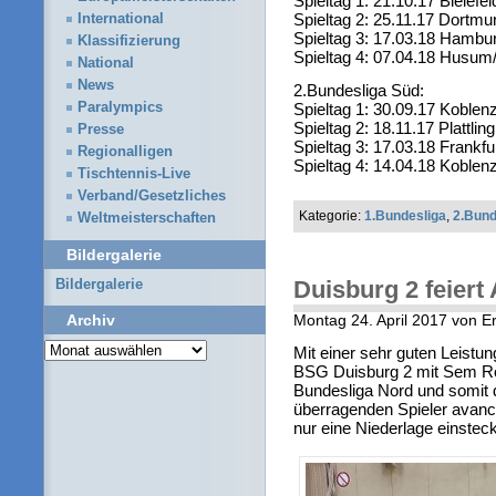
Spieltag 1: 21.10.17 Bielefe
Spieltag 2: 25.11.17 Dortmu
International
Spieltag 3: 17.03.18 Hambu
Klassifizierung
Spieltag 4: 07.04.18 Husum
National
News
2.Bundesliga Süd:
Spieltag 1: 30.09.17 Koble
Paralympics
Spieltag 2: 18.11.17 Plattling
Presse
Spieltag 3: 17.03.18 Frankfu
Regionalligen
Spieltag 4: 14.04.18 Koble
Tischtennis-Live
Verband/Gesetzliches
Kategorie:
1.Bundesliga
,
2.Bund
Weltmeisterschaften
Bildergalerie
Duisburg 2 feiert 
Bildergalerie
Archiv
Montag 24. April 2017 von 
Archiv
Mit einer sehr guten Leistun
BSG Duisburg 2 mit Sem Roel
Bundesliga Nord und somit d
überragenden Spieler avanci
nur eine Niederlage einste