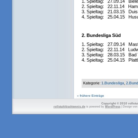
1. Spieltag: 27.09.14 Biele
2. Spieltag: 22.11.14 Ham
3. Spieltag: 21.03.15 Duis
4. Spieltag: 25.04.15 Hu
2. Bundesliga Süd
1. Spieltag: 27.09.14 Mas
2. Spieltag: 22.11.14 Lud
3. Spieltag: 28.03.15 Bad
4. Spieltag: 25.04.15 Platt
Kategorie:
1.Bundesliga
,
2.Bund
« frühere Einträge
Copyright © 2010 rollstu
rollstuhltischtennis.de
is powered by
WordPress
| Design vo