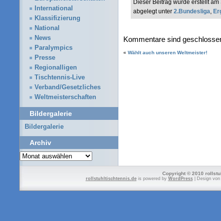
Dieser Beitrag wurde erstellt 
International
abgelegt unter
2.Bundesliga
,
Er
Klassifizierung
National
News
Kommentare sind geschlosse
Paralympics
«
Wählt auch unseren Weltmeister!
Presse
Regionalligen
Tischtennis-Live
Verband/Gesetzliches
Weltmeisterschaften
Bildergalerie
Bildergalerie
Archiv
Archiv
Copyright © 2010 rollstu
rollstuhltischtennis.de
is powered by
WordPress
| Design vo