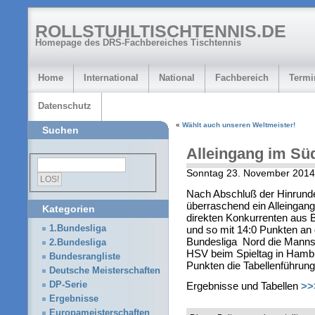
ROLLSTUHLTISCHTENNIS.DE
Homepage des DRS-Fachbereiches Tischtennis
Home
International
National
Fachbereich
Termi
Datenschutz
«
Wählt auch unseren Weltmeister!
Suchen
Alleingang im Sü
Sonntag 23. November 2014
Nach Abschluß der Hinrunde 
überraschend ein Alleingan
Kategorien
direkten Konkurrenten aus 
und so mit 14:0 Punkten an d
1.Bundesliga
Bundesliga Nord die Mannsc
2.Bundesliga
HSV beim Spieltag in Hambu
Bundesrangliste
Punkten die Tabellenführung
Deutsche Meisterschaften
DP-Serie
Ergebnisse und Tabellen
>>
Ergebnisse
Europameisterschaften