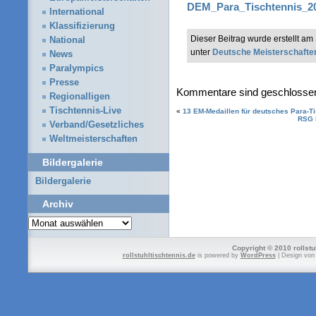
DEM_Para_Tischtennis_202
International
Klassifizierung
Dieser Beitrag wurde erstellt a
National
unter
Deutsche Meisterschafte
News
Paralympics
Presse
Kommentare sind geschlosse
Regionalligen
Tischtennis-Live
«
13 EM-Medaillen für deutsches Para-T
RSG P
Verband/Gesetzliches
Weltmeisterschaften
Bildergalerie
Bildergalerie
Archiv
Archiv
Copyright © 2010 rollstu
rollstuhltischtennis.de
is powered by
WordPress
| Design vo