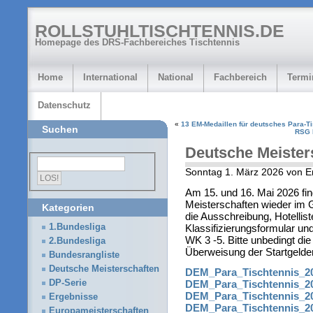
ROLLSTUHLTISCHTENNIS.DE
Homepage des DRS-Fachbereiches Tischtennis
Home
International
National
Fachbereich
Termi
Datenschutz
«
13 EM-Medaillen für deutsches Para-T
Suchen
RSG P
Deutsche Meister
Sonntag 1. März 2026 von 
Am 15. und 16. Mai 2026 fi
Meisterschaften wieder im Gl
Kategorien
die Ausschreibung, Hotellist
Klassifizierungsformular und 
1.Bundesliga
WK 3 -5. Bitte unbedingt d
2.Bundesliga
Überweisung der Startgelde
Bundesrangliste
Deutsche Meisterschaften
DEM_Para_Tischtennis_2
DP-Serie
DEM_Para_Tischtennis_20
DEM_Para_Tischtennis_2
Ergebnisse
DEM_Para_Tischtennis_20
Europameisterschaften