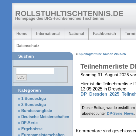
ROLLSTUHLTISCHTENNIS.DE
Homepage des DRS-Fachbereiches Tischtennis
Home
International
National
Fachbereich
Termi
Datenschutz
«
Spieltagtermine Saison 2025/26
Suchen
Teilnehmerliste 
Sonntag 31. August 2025 v
Hier ist die Teilnehmerliste
13.09.2025 in Dresden:
Kategorien
DP_Dresden_2025_Teilneh
1.Bundesliga
2.Bundesliga
Dieser Beitrag wurde erstellt a
Bundesrangliste
abgelegt unter
DP-Serie
,
News
.
Deutsche Meisterschaften
DP-Serie
Ergebnisse
Kommentare sind geschlosse
Europameisterschaften