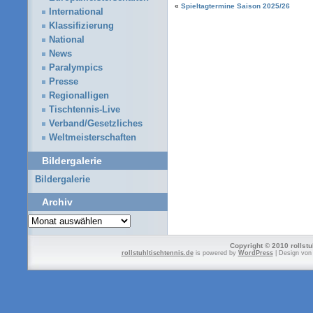
«
Spieltagtermine Saison 2025/26
International
Klassifizierung
National
News
Paralympics
Presse
Regionalligen
Tischtennis-Live
Verband/Gesetzliches
Weltmeisterschaften
Bildergalerie
Bildergalerie
Archiv
Archiv
Copyright © 2010 rollstu
rollstuhltischtennis.de
is powered by
WordPress
| Design vo