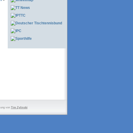
zung von
Tim Zylinski