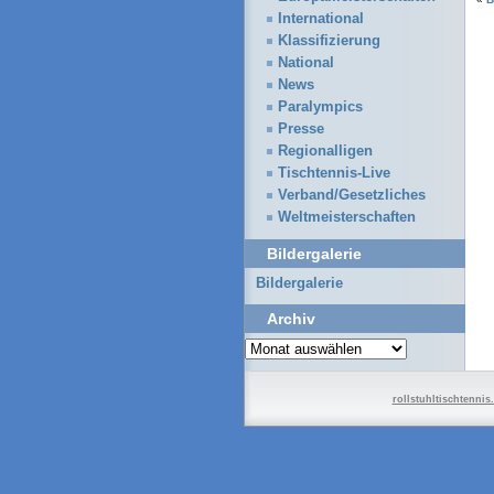
International
Klassifizierung
National
News
Paralympics
Presse
Regionalligen
Tischtennis-Live
Verband/Gesetzliches
Weltmeisterschaften
Bildergalerie
Bildergalerie
Archiv
Archiv
rollstuhltischtennis