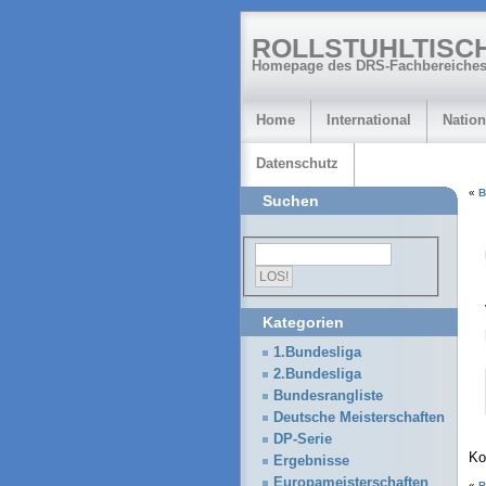
ROLLSTUHLTISC
Homepage des DRS-Fachbereiches
Home
International
Nation
Datenschutz
«
B
Suchen
Kategorien
1.Bundesliga
2.Bundesliga
Bundesrangliste
Deutsche Meisterschaften
DP-Serie
Ko
Ergebnisse
Europameisterschaften
«
B