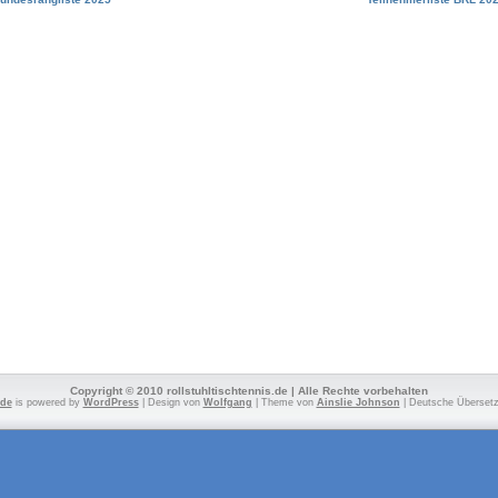
Copyright © 2010 rollstuhltischtennis.de | Alle Rechte vorbehalten
.de
is powered by
WordPress
| Design von
Wolfgang
| Theme von
Ainslie Johnson
| Deutsche Überset