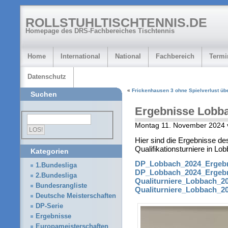
ROLLSTUHLTISCHTENNIS.DE
Homepage des DRS-Fachbereiches Tischtennis
Home
International
National
Fachbereich
Termi
Datenschutz
«
Frickenhausen 3 ohne Spielverlust übe
Suchen
Ergebnisse Lobb
Montag 11. November 2024 
Hier sind die Ergebnisse de
Qualifikationsturniere in Lo
Kategorien
DP_Lobbach_2024_Ergebni
1.Bundesliga
DP_Lobbach_2024_Ergeb
2.Bundesliga
Qualiturniere_Lobbach_20
Bundesrangliste
Qualiturniere_Lobbach_2
Deutsche Meisterschaften
DP-Serie
Ergebnisse
Europameisterschaften