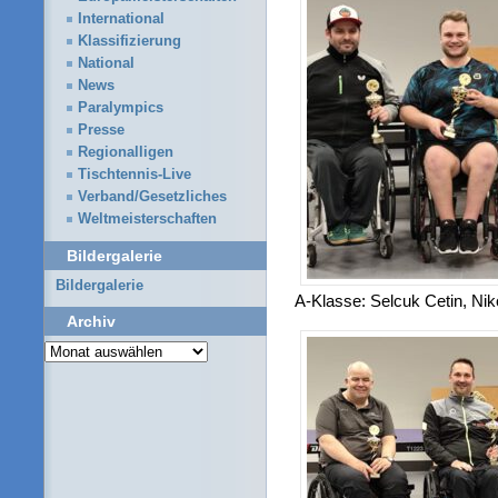
International
Klassifizierung
National
News
Paralympics
Presse
Regionalligen
Tischtennis-Live
Verband/Gesetzliches
Weltmeisterschaften
Bildergalerie
Bildergalerie
A-Klasse: Selcuk Cetin, Ni
Archiv
Archiv