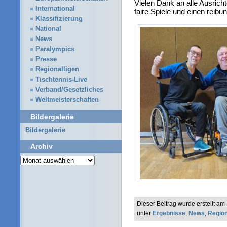
Vielen Dank an alle Ausricht
International
faire Spiele und einen reibu
Klassifizierung
National
News
Paralympics
Presse
Regionalligen
Tischtennis-Live
Verband/Gesetzliches
Weltmeisterschaften
Bildergalerie
Bildergalerie
Archiv
Archiv
Dieser Beitrag wurde erstellt a
unter
Ergebnisse
,
News
,
Region