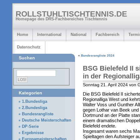
ROLLSTUHLTISCHTENNIS.DE
Homepage des DRS-Fachbereiches Tischtennis
Home
International
National
Fachbereich
Termi
Datenschutz
«
Bundesrangliste 2024
Suchen
BSG Bielefeld II s
in der Regionalli
Sonntag 21. April 2024 von 
Kategorien
Die BSG Bielefeld II sicherte
Regionalliga West und kehrt
1.Bundesliga
Walter Voss und Gunther Al
2.Bundesliga
gegen Lothar van Beek und 
Bundesrangliste
Dortmund an der Platte stan
einem dramatischen Doppel, 
Deutsche Meisterschaften
Bielefeld endete.
DP-Serie
Insgesamt waren sechs Mann
Ergebnisse
Spieltagen den Aufsteiger au
Europameisterschaften