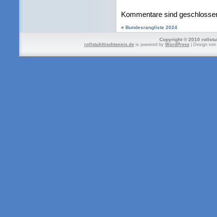
Kommentare sind geschlosse
«
Bundesrangliste 2024
Copyright © 2010 rollstu
rollstuhltischtennis.de
is powered by
WordPress
| Design vo