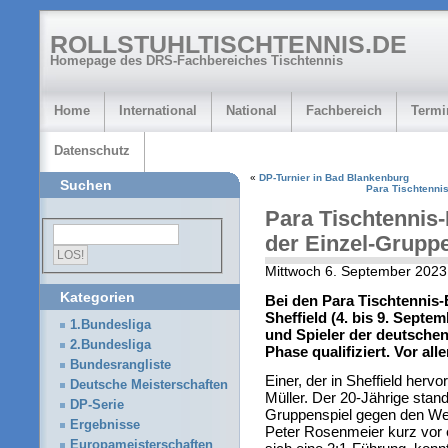
ROLLSTUHLTISCHTENNIS.DE
Homepage des DRS-Fachbereiches Tischtennis
Home
International
National
Fachbereich
Termi
Datenschutz
«
DP-Turnier in Bad Blankenburg
Suchen
Para Tischtenni
Para Tischtennis
der Einzel-Grupp
Mittwoch 6. September 2023
Kategorien
Bei den Para Tischtennis
Sheffield (4. bis 9. Septe
1.Bundesliga
und Spieler der deutschen
2.Bundesliga
Phase qualifiziert. Vor a
Bundesrangliste
Einer, der in Sheffield herv
Deutsche Meisterschaften
Müller. Der 20-Jährige stan
DP-Serie
Gruppenspiel gegen den Welt
Ergebnisse
Peter Rosenmeier kurz vor e
Europameisterschaften