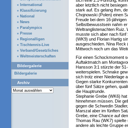
sich eine 2:1-Führung, kon
aber letztlich nicht besiege
International
stark auf. Es gelang ihm, d
Klassifizierung
Chojnowski (Polen) einen Sa
National
Freude bei dem 16-jährigen
News
Selbstbewusstsein nahm er
Paralympics
Weltranglistenachten Ruiz. W
Presse
musste sich aber nach fünf
(WK9) und Florian Hartig sin
Regionalligen
ausgeschieden. Nina Reck 
Tischtennis-Live
Mittwoch noch um das Wei
Verband/Gesetzliches
Weltmeisterschaften
Für einen Schockmoment so
Auftaktmatch am Montagvo
Bildergalerie
Hansson 3:1 stürzte der 51
weiterspielen. Schnake gewan
Bildergalerie
sich trotz einer Niederlage 
Gegen starke Konkurrenten
Archiv
über fünf Sätze gehen, quali
Archiv
die Hauptrunde.
Stephanie Grebe (WK6) hat i
hinnehmen müssen. Die gebü
gegen die Schwedin Stadler,
Marszal aber im fünften Satz.
Grebe, eine Chance auf den
Thomas Rau (WK7) spielte s
andere als leichte Gruppe e