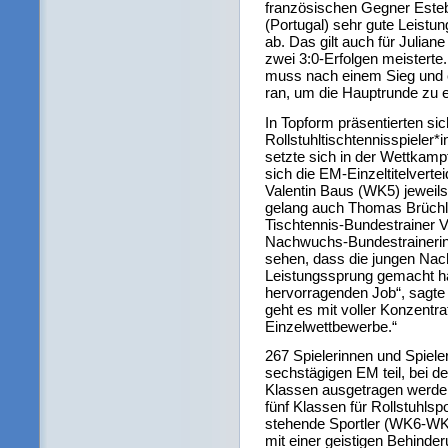
französischen Gegner Esteb
(Portugal) sehr gute Leistu
ab. Das gilt auch für Julia
zwei 3:0-Erfolgen meistert
muss nach einem Sieg und 
ran, um die Hauptrunde zu e
In Topform präsentierten sic
Rollstuhltischtennisspieler
setzte sich in der Wettkamp
sich die EM-Einzeltitelver
Valentin Baus (WK5) jeweil
gelang auch Thomas Brüchl
Tischtennis-Bundestrainer Vo
Nachwuchs-Bundestrainerin 
sehen, dass die jungen Nac
Leistungssprung gemacht h
hervorragenden Job“, sagte Z
geht es mit voller Konzentra
Einzelwettbewerbe.“
267 Spielerinnen und Spiel
sechstägigen EM teil, bei d
Klassen ausgetragen werde
fünf Klassen für Rollstuhlsp
stehende Sportler (WK6-WK1
mit einer geistigen Behinder