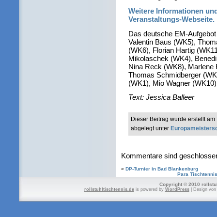
Weitere Informationen und
Veranstaltungs-Webseite.
Das deutsche EM-Aufgebot i
Valentin Baus (WK5), Thom
(WK6), Florian Hartig (WK1
Mikolaschek (WK4), Benedi
Nina Reck (WK8), Marlene 
Thomas Schmidberger (WK3
(WK1), Mio Wagner (WK10),
Text: Jessica Balleer
Dieser Beitrag wurde erstellt a
abgelegt unter
Europameisters
Kommentare sind geschlosse
«
DP-Turnier in Bad Blankenburg
Para Tischtenni
Copyright © 2010 rollstu
rollstuhltischtennis.de
is powered by
WordPress
| Design vo