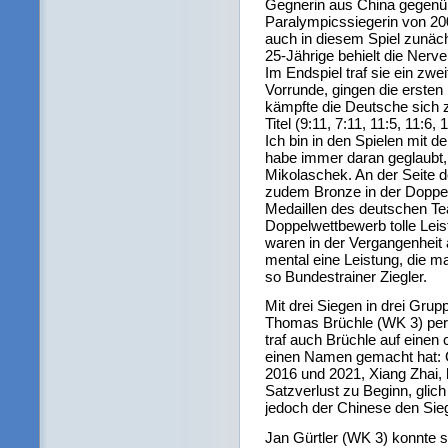
Gegnerin aus China gegenüb
Paralympicssiegerin von 20
auch in diesem Spiel zunäch
25-Jährige behielt die Nerven
Im Endspiel traf sie ein zwe
Vorrunde, gingen die ersten
kämpfte die Deutsche sich 
Titel (9:11, 7:11, 11:5, 11:6
Ich bin in den Spielen mit 
habe immer daran geglaubt,
Mikolaschek. An der Seite 
zudem Bronze in der Doppel
Medaillen des deutschen Te
Doppelwettbewerb tolle Lei
waren in der Vergangenheit ä
mental eine Leistung, die m
so Bundestrainer Ziegler.
Mit drei Siegen in drei Grup
Thomas Brüchle (WK 3) perfe
traf auch Brüchle auf einen
einen Namen gemacht hat:
2016 und 2021, Xiang Zhai, h
Satzverlust zu Beginn, glic
jedoch der Chinese den Sieg 
Jan Gürtler (WK 3) konnte s