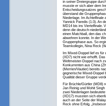
in seiner Dreiergruppe durc
musste er sich aber dem Ire
Entscheidungssatzes gesch
überstand die Gruppenphase
Niederlage. Im Achtelfinale
Yannick Paredis (1:3). An d
MD14 bis ins Viertelfinale. 
denn die deutsch-niederländ
einen Matchball, den das ch
abwehren konnte. In der Wet
Gruppenphase aus. So ergin
Teamkollegin, Nina Reck (W
Im Mixed-Doppel lief es für
(XD7) nicht wie erhofft. Das
Weltmeister-Doppel nach zw
Konkurrenten aus China (Zh
(Merrien/Vautier) bereits n
gegnerische Mixed-Doppel be
Qualität dieser Gruppe verde
Für Brüchle/Gürtler (MD8) re
Jan Reinig und Mohit Singh 
zwei Niederlagen bedeutete
(XD17) mussten sich ebenfa
auch an der Seite der Mala
Reck ohne Erfolg. „Insbeson