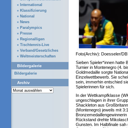
International
Klassifizierung
National
News
Paralympics
Presse
Regionalligen
Tischtennis-Live
Verband/Gesetzliches
Foto(Archiv): Doesseler/D
Weltmeisterschaften
Sieben Spieler*innen hatte B
Bildergalerie
Turnier in Montenegro (4. bis
Goldmedaille sorgte Nationa
Bildergalerie
Einzelwettbewerb. Sie schei
sein, immerhin entschied si
Archiv
Spielerinnen für sich.
Archiv
In der Wettkampfklasse (WK
ungeschlagen in ihrer Grup
Shackleton aus Großbritan
(Montenegro) jeweils mit 3:1
Bronzemedaillengewinnerin 
Rückstand drehte Mikolasch
Gunsten. Im Halbfinale sah 