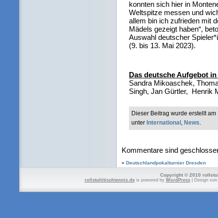
konnten sich hier in Monten
Weltspitze messen und wich
allem bin ich zufrieden mit
Mädels gezeigt haben“, beton
Auswahl deutscher Spieler*
(9. bis 13. Mai 2023).
Das deutsche Aufgebot in
Sandra Mikoaschek, Thomas
Singh, Jan Gürtler, Henrik 
Dieser Beitrag wurde erstellt a
unter
International
,
News
.
Kommentare sind geschlosse
«
Deutschlandpokalturnier Dresden
Copyright © 2010 rollstu
rollstuhltischtennis.de
is powered by
WordPress
| Design vo