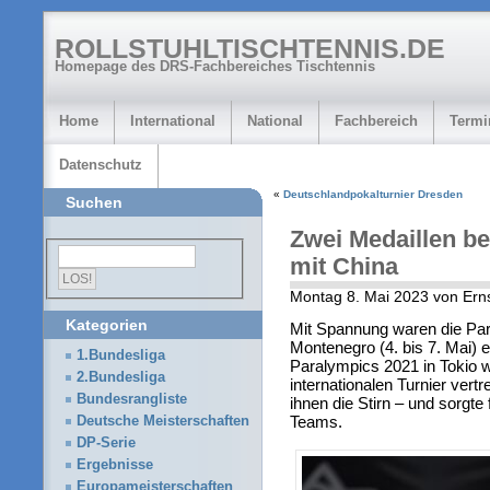
ROLLSTUHLTISCHTENNIS.DE
Homepage des DRS-Fachbereiches Tischtennis
Home
International
National
Fachbereich
Termi
Datenschutz
«
Deutschlandpokalturnier Dresden
Suchen
Zwei Medaillen b
mit China
Montag 8. Mai 2023 von Er
Kategorien
Mit Spannung waren die Par
Montenegro (4. bis 7. Mai) 
1.Bundesliga
Paralympics 2021 in Tokio w
2.Bundesliga
internationalen Turnier vert
Bundesrangliste
ihnen die Stirn – und sorgte
Teams.
Deutsche Meisterschaften
DP-Serie
Ergebnisse
Europameisterschaften