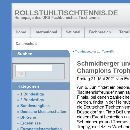
ROLLSTUHLTISCHTENNIS.DE
Homepage des DRS-Fachbereiches Tischtennis
Home
International
National
Fachbereich
Termi
Datenschutz
«
Trainingscamp auf Teneriffa
Suchen
Schmidberger und
Champions Trop
Freitag 21. Mai 2021 von E
Kategorien
Am 6. Juni findet ein besond
Tischtennisfreunde*innen st
1.Bundesliga
Finals, bei denen zahlreic
2.Bundesliga
werden, findet in der Helmu
Bundesrangliste
die Deutschen Tischtennism
Düsseldorf mit Timo Boll un
Deutsche Meisterschaften
diesem Event bestreiten u
DP-Serie
Schmidberger und Thomas B
Ergebnisse
Trophy, die letztes Wochen
Europameisterschaften