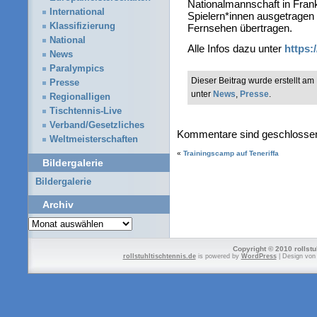
Nationalmannschaft in Frank
International
Spielern*innen ausgetragen
Klassifizierung
Fernsehen übertragen.
National
Alle Infos dazu unter
https:/
News
Paralympics
Dieser Beitrag wurde erstellt a
Presse
unter
News
,
Presse
.
Regionalligen
Tischtennis-Live
Verband/Gesetzliches
Kommentare sind geschlosse
Weltmeisterschaften
«
Trainingscamp auf Teneriffa
Bildergalerie
Bildergalerie
Archiv
Archiv
Copyright © 2010 rollstu
rollstuhltischtennis.de
is powered by
WordPress
| Design vo