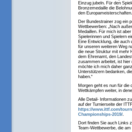
Einzug jubeln. Für den Spiel
Bronzemedaille die Belohnun
den Europameisterschaften
Der Bundestrainer zog ein p
Wettbewerben: „Nach außen s
Medaillen. Für mich ist aber
Spielerinnen und Spielern e
Eine Entwicklung, die auch u
für unseren weiteren Weg nac
die neue Struktur mit mehr 
dem Ehrenamt, den Landest
zusammen arbeitet, ist hier n
möchte ich mich daher ganz 
Unterstützern bedanken, die
haben.“
Morgen geht es nun für die 
Wettkämpfen weiter, in dene
Alle Detail- Informationen 
auf der Turnierseite der ITTF
https://www.ittf.com/tou
Championships-2019/
.
Dort finden Sie auch Links 
Team-Wettbewerbe, die am 