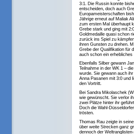
3:1. Die Russin konnte bishe
entscheiden, doch auch Gre
Europameisterschaften bisher
Jährige erneut auf Maliak Al
zum ersten Mal überhaupt 
Grebe stark und ging mit 2:
Goldmedaille quasi schon ri
zurück ins Spiel zu kämpfen 
ihren Gunsten zu drehen. Mi
Grebe der Qualifikation für
auch schon ein erhebliche
Ebenfalls Silber gewann Ja
Teilnahme in der WK 1 – die
wurde. Sie gewann auch ihr 
Anna Pasanen mit 3:0 und li
den Vortritt.
Bei Sandra Mikolaschek (WK
wie gewünscht. Sie verlor ih
zwei Plätze hinter ihr gefüh
Doch die Wahl-Düsseldorferi
trösten.
Thomas Rau zeigte in sein
über weite Strecken ganz gr
dennoch der Weltranglisten