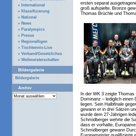
ersten separat ausgetrage
International
groß aufspielte. Bronze g
Klassifizierung
Thomas Brüchle und Thom
National
News
Paralympics
Presse
Regionalligen
Tischtennis-Live
Verband/Gesetzliches
Weltmeisterschaften
Bildergalerie
Bildergalerie
Archiv
In der WK 3 zeigte Thomas
Archiv
Dominanz – lediglich einen
liegen. Sein Halbfinale ge
gewann er in drei Sätzen un
wurde dem 27-Jährigen ledig
Schmidberger wehrte die Sat
dass er vorhatte, Europame
Schmidberger gewann Durchga
Europameister qualifizierte e