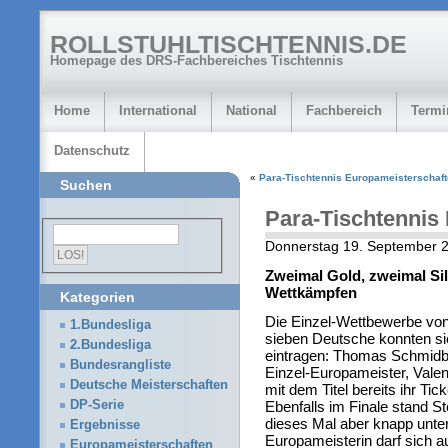
ROLLSTUHLTISCHTENNIS.DE
Homepage des DRS-Fachbereiches Tischtennis
Home
International
National
Fachbereich
Termi
Datenschutz
«
Para-Tischtennis Europameisterschaf
Suchen
Para-Tischtennis
Donnerstag 19. September 
Zweimal Gold, zweimal Sil
Wettkämpfen
Kategorien
Die Einzel-Wettbewerbe von
1.Bundesliga
sieben Deutsche konnten si
2.Bundesliga
eintragen: Thomas Schmidbe
Bundesrangliste
Einzel-Europameister, Valen
Deutsche Meisterschaften
mit dem Titel bereits ihr Tic
DP-Serie
Ebenfalls im Finale stand S
dieses Mal aber knapp unter
Ergebnisse
Europameisterin darf sich 
Europameisterschaften