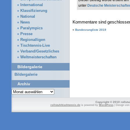
Dieser Beitrag wurde erstellt am
International
unter
Deutsche Meisterschafte
Klassifizierung
National
Kommentare sind geschlosse
News
Paralympics
«
Bundesrangliste 2019
Presse
Regionalligen
Tischtennis-Live
Verband/Gesetzliches
Weltmeisterschaften
Bildergalerie
Bildergalerie
Archiv
Archiv
Copyright © 2010 rollstu
rollstuhltischtennis.de
is powered by
WordPress
| Design vo