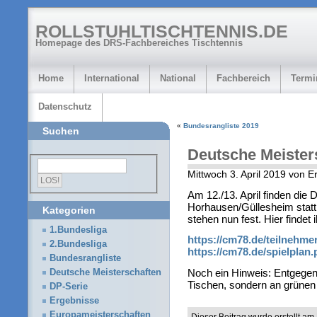
ROLLSTUHLTISCHTENNIS.DE
Homepage des DRS-Fachbereiches Tischtennis
Home
International
National
Fachbereich
Termi
Datenschutz
«
Bundesrangliste 2019
Suchen
Deutsche Meister
Mittwoch 3. April 2019 von 
Am 12./13. April finden die
Horhausen/Güllesheim statt.
Kategorien
stehen nun fest. Hier findet 
1.Bundesliga
https://cm78.de/teilnehmer
2.Bundesliga
https://cm78.de/spielplan.
Bundesrangliste
Noch ein Hinweis: Entgegen
Deutsche Meisterschaften
Tischen, sondern an grünen T
DP-Serie
Ergebnisse
Europameisterschaften