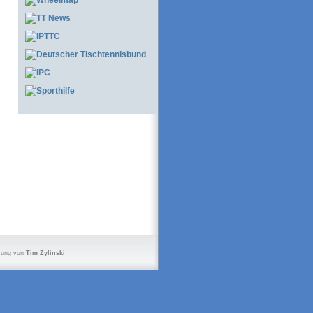
zung von
Tim Zylinski