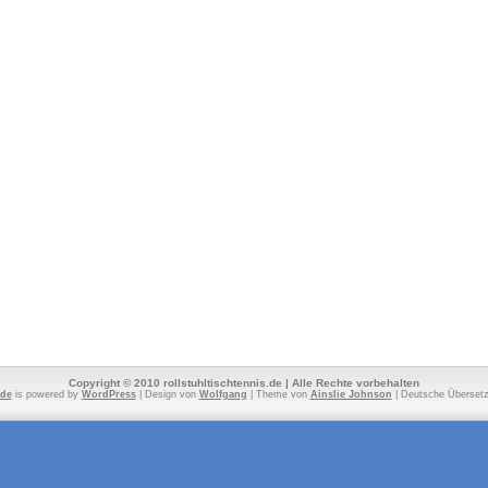
Copyright © 2010 rollstuhltischtennis.de | Alle Rechte vorbehalten
.de
is powered by
WordPress
| Design von
Wolfgang
| Theme von
Ainslie Johnson
| Deutsche Überset