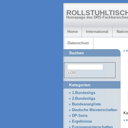
ROLLSTUHLTISC
Homepage des DRS-Fachbereiches
Home
International
Nation
Datenschutz
«
K
Suchen
Kategorien
1.Bundesliga
2.Bundesliga
Bundesrangliste
Deutsche Meisterschaften
Ko
DP-Serie
«
K
Ergebnisse
Europameisterschaften