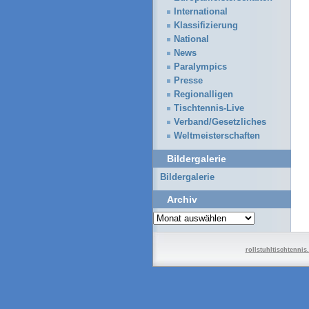
International
Klassifizierung
National
News
Paralympics
Presse
Regionalligen
Tischtennis-Live
Verband/Gesetzliches
Weltmeisterschaften
Bildergalerie
Bildergalerie
Archiv
Archiv
rollstuhltischtennis