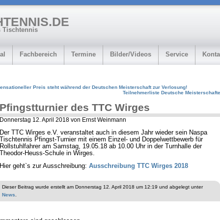
HTENNIS.DE
 Tischtennis
al
Fachbereich
Termine
Bilder/Videos
Service
Konta
ensationeller Preis steht während der Deutschen Meisterschaft zur Verlosung!
Teilnehmerliste Deutsche Meisterschaft
Pfingstturnier des TTC Wirges
Donnerstag 12. April 2018 von Ernst Weinmann
Der TTC Wirges e.V. veranstaltet auch in diesem Jahr wieder sein Naspa
Tischtennis Pfingst-Turnier mit einem Einzel- und Doppelwettbewerb für
Rollstuhlfahrer am Samstag, 19.05.18 ab 10.00 Uhr in der Turnhalle der
Theodor-Heuss-Schule in Wirges.
Hier geht`s zur Ausschreibung:
Ausschreibung TTC Wirges 2018
Dieser Beitrag wurde erstellt am Donnerstag 12. April 2018 um 12:19 und abgelegt unter
News
.