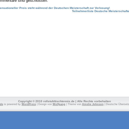
mmentare sind geschlossen.
ensationeller Preis steht während der Deutschen Meisterschaft zur Verlosung!
Teilnehmerliste Deutsche Meisterschaft
Copyright © 2010 rollstuhltischtennis.de | Alle Rechte vorbehalten
.de
is powered by
WordPress
| Design von
Wolfgang
| Theme von
Ainslie Johnson
| Deutsche Überset