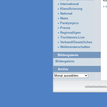
Ko
International
«
S
Klassifizierung
National
News
Paralympics
Presse
Regionalligen
Tischtennis-Live
Verband/Gesetzliches
Weltmeisterschaften
Bildergalerie
Bildergalerie
Archiv
Archiv
rollstuhltischtennis