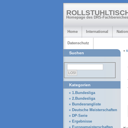
ROLLSTUHLTISC
Homepage des DRS-Fachbereiches
Home
International
Nation
Datenschutz
«
S
Suchen
Kategorien
1.Bundesliga
2.Bundesliga
Bundesrangliste
Deutsche Meisterschaften
DP-Serie
Ergebnisse
Europameisterschaften