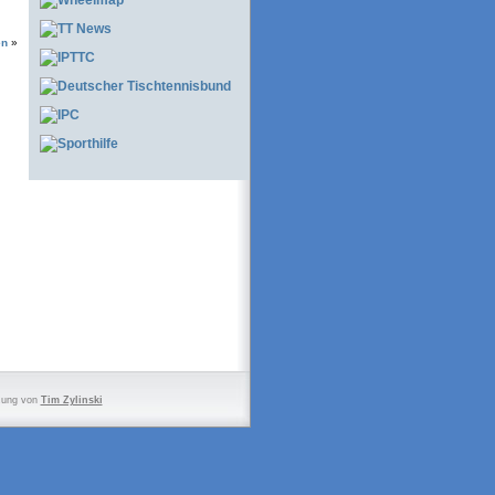
en
»
zung von
Tim Zylinski