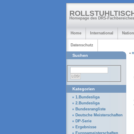
ROLLSTUHLTISC
Homepage des DRS-Fachbereiches
Home
International
Nation
Datenschutz
«
R
Suchen
Kategorien
1.Bundesliga
2.Bundesliga
Bundesrangliste
Deutsche Meisterschaften
DP-Serie
Ergebnisse
Europameisterschaften