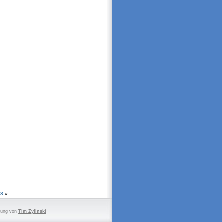
18
»
zung von
Tim Zylinski