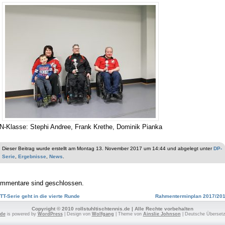
N-Klasse: Stephi Andree, Frank Krethe, Dominik Pianka
Dieser Beitrag wurde erstellt am Montag 13. November 2017 um 14:44 und abgelegt unter
DP-
Serie
,
Ergebnisse
,
News
.
mmentare sind geschlossen.
TT-Serie geht in die vierte Runde
Rahmenterminplan 2017/20
Copyright © 2010 rollstuhltischtennis.de | Alle Rechte vorbehalten
.de
is powered by
WordPress
| Design von
Wolfgang
| Theme von
Ainslie Johnson
| Deutsche Überset