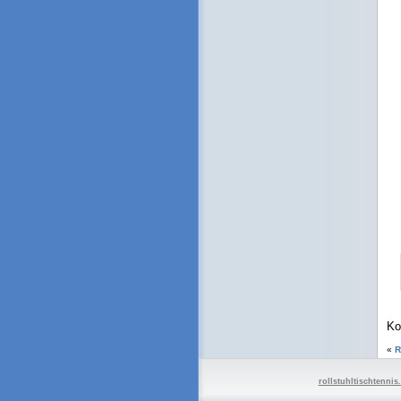
Ko
«
R
rollstuhltischtennis