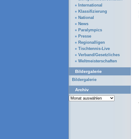
International
Klassifizierung
National
News
Paralympics
Presse
Regionalligen
Tischtennis-Live
Verband/Gesetzliches
Weltmeisterschaften
Bildergalerie
Bildergalerie
Archiv
Archiv