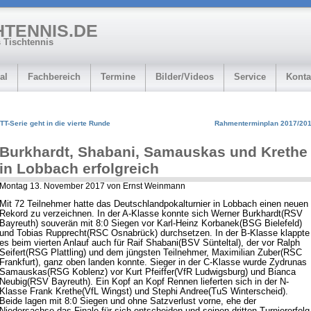
HTENNIS.DE
 Tischtennis
al
Fachbereich
Termine
Bilder/Videos
Service
Konta
TT-Serie geht in die vierte Runde
Rahmenterminplan 2017/20
Burkhardt, Shabani, Samauskas und Krethe
in Lobbach erfolgreich
Montag 13. November 2017 von Ernst Weinmann
Mit 72 Teilnehmer hatte das Deutschlandpokalturnier in Lobbach einen neuen
Rekord zu verzeichnen. In der A-Klasse konnte sich Werner Burkhardt(RSV
Bayreuth) souverän mit 8:0 Siegen vor Karl-Heinz Korbanek(BSG Bielefeld)
und Tobias Rupprecht(RSC Osnabrück) durchsetzen. In der B-Klasse klappte
es beim vierten Anlauf auch für Raif Shabani(BSV Sünteltal), der vor Ralph
Seifert(RSG Plattling) und dem jüngsten Teilnehmer, Maximilian Zuber(RSC
Frankfurt), ganz oben landen konnte. Sieger in der C-Klasse wurde Zydrunas
Samauskas(RSG Koblenz) vor Kurt Pfeiffer(VfR Ludwigsburg) und Bianca
Neubig(RSV Bayreuth). Ein Kopf an Kopf Rennen lieferten sich in der N-
Klasse Frank Krethe(VfL Wingst) und Stephi Andree(TuS Winterscheid).
Beide lagen mit 8:0 Siegen und ohne Satzverlust vorne, ehe der
Niedersachse das Finale für sich entscheiden und seinen dritten Turniererfolg