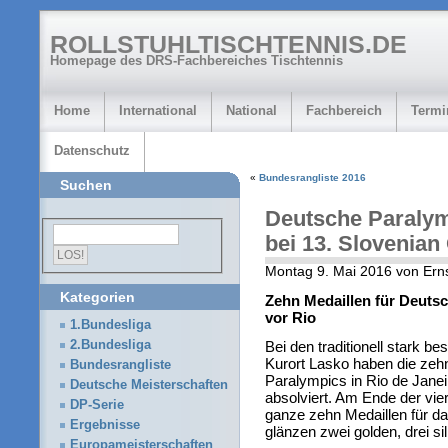
ROLLSTUHLTISCHTENNIS.DE
Homepage des DRS-Fachbereiches Tischtennis
Home
International
National
Fachbereich
Termi
Datenschutz
«
Bundesrangliste 2016
Suchen
Deutsche Paralym
bei 13. Slovenian
Montag 9. Mai 2016 von Er
Kategorien
Zehn Medaillen für Deuts
vor Rio
1.Bundesliga
2.Bundesliga
Bei den traditionell stark 
Kurort Lasko haben die zeh
Bundesrangliste
Paralympics in Rio de Janeir
Deutsche Meisterschaften
absolviert. Am Ende der vie
DP-Serie
ganze zehn Medaillen für 
Ergebnisse
glänzen zwei golden, drei si
Europameisterschaften