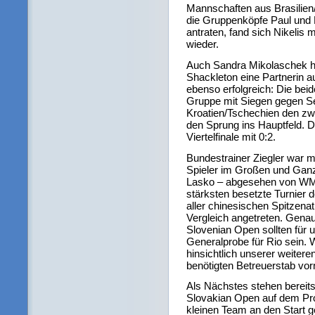
Mannschaften aus Brasilien/
die Gruppenköpfe Paul und 
antraten, fand sich Nikelis 
wieder.
Auch Sandra Mikolaschek ha
Shackleton eine Partnerin a
ebenso erfolgreich: Die beid
Gruppe mit Siegen gegen Se
Kroatien/Tschechien den zwe
den Sprung ins Hauptfeld. D
Viertelfinale mit 0:2.
Bundestrainer Ziegler war mi
Spieler im Großen und Ganz
Lasko – abgesehen von WM
stärksten besetzte Turnier d
aller chinesischen Spitzenat
Vergleich angetreten. Genau
Slovenian Open sollten für
Generalprobe für Rio sein.
hinsichtlich unserer weite
benötigten Betreuerstab vo
Als Nächstes stehen berei
Slovakian Open auf dem Pr
kleinen Team an den Start g