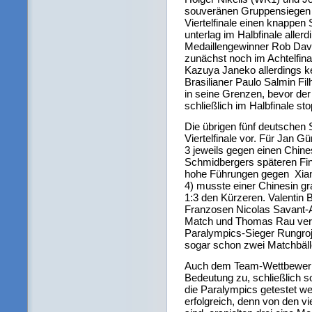
souveränen Gruppensiegen bi
Viertelfinale einen knappen 
unterlag im Halbfinale alle
Medaillengewinner Rob Davi
zunächst noch im Achtelfina
Kazuya Janeko allerdings ke
Brasilianer Paulo Salmin Fil
in seine Grenzen, bevor de
schließlich im Halbfinale sto
Die übrigen fünf deutschen S
Viertelfinale vor. Für Jan 
3 jeweils gegen einen Chines
Schmidbergers späteren Fin
hohe Führungen gegen Xian
4) musste einer Chinesin gr
1:3 den Kürzeren. Valentin
Franzosen Nicolas Savant-A
Match und Thomas Rau ver
Paralympics-Sieger Rungro
sogar schon zwei Matchbälle
Auch dem Team-Wettbewerb
Bedeutung zu, schließlich s
die Paralympics getestet we
erfolgreich, denn von den v