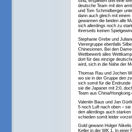
sind, erspielten drei eine M
deutsche Team mit den amt
und Tom Schmidberger unter
dann auch gleich mit einem 
gewannen die beiden alle M
sich allerdings noch zu star
ihrerseits keinen Spielgewi
Stephanie Grebe und Juliane
Vierergruppe ebenfalls Silbe
Chinesinnen. Bei den Damen
Wettbewerb alles Wettkamp
dort für das einzige deuts
wird, sich in die Nähe der M
Thomas Rau und Jochen Wol
wo sie in der Gruppe den zwe
sich somit für die Endrunde q
sie die Japaner mit 2:0, do
Team aus China/Hongkong d
Valentin Baus und Jan Gürtle
5 noch Luft nach oben – sie 
den allerdings auch starke
schieden somit leider vorzei
Gold gewann Holger Nikelis
Keller in der WK 1. In einer