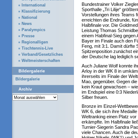
Bundestrainer Volker Ziegle
International
Sporthalle „Tri Lilije“ größt
Klassifizierung
Vorstellungen ihres Teams fü
National
erreichten die Endrunde, fünf
News
Halbfinale vor. Die Goldmeda
Leistung Thomas Schmidber
Paralympics
einem Habfinal-Sieg gegen 
Presse
Bayer im Finale auch den F
Regionalligen
Feng, mit 3:1. Damit dürft
Tischtennis-Live
Spitzenposition zunächst e
Verband/Gesetzliches
der Deutsche lag lediglich s
Weltmeisterschaften
Auch Juliane Wolf konnte ih
Arloy in der WK 8 in umkäm
Bildergalerie
ihrerseits im Finale der Wel
Bildergalerie
Mao, gegenüber. Gegen die 
kein Kraut gewachsen – wie
Archiv
im Endspiel eine 0:3 Niederl
Archiv
Silber freuen.
Bronze im Einzel-Wettbewer
WK 6, die sich ihre Medaill
Weltranking einen Platz vor
erkämpfte. Im Halbfinale lie
Turnier-Siegerin Sandra Pao
viele Chancen. Auch die de
Holger Nikelis (WK1) und Jo