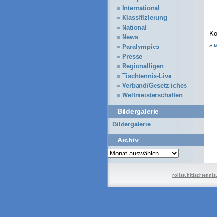
International
Klassifizierung
National
Ko
News
«
M
Paralympics
Presse
Regionalligen
Tischtennis-Live
Verband/Gesetzliches
Weltmeisterschaften
Bildergalerie
Bildergalerie
Archiv
Archiv
rollstuhltischtennis