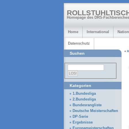
ROLLSTUHLTISC
Homepage des DRS-Fachbereiches
Home
International
Nation
Datenschutz
«
M
Suchen
Kategorien
1.Bundesliga
2.Bundesliga
Bundesrangliste
Deutsche Meisterschaften
DP-Serie
Ergebnisse
Europameisterschaften