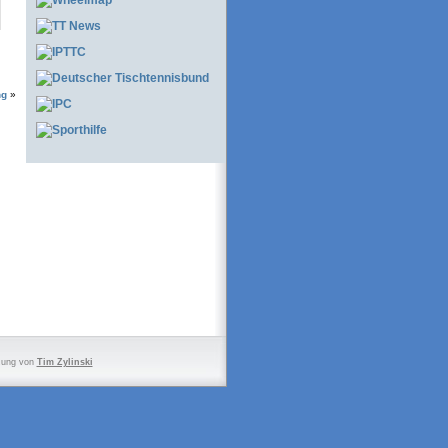
ng
»
zung von
Tim Zylinski