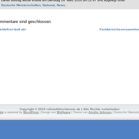
Dieser Beitrag wurde erstellt am Dienstag 29. März 2016 um 12:47 und abgelegt unter
Deutsche Meisterschaften
,
National
,
News
.
mmentare sind geschlossen.
eldefrist läuft ab!
Fachbereichsversammlu
Copyright © 2010 rollstuhltischtennis.de | Alle Rechte vorbehalten
.de
is powered by
WordPress
| Design von
Wolfgang
| Theme von
Ainslie Johnson
| Deutsche Überset