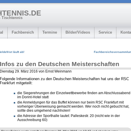
HTENNIS.DE
 Tischtennis
al
Fachbereich
Termine
Bilder/Videos
Service
Konta
eldefrist läuft ab!
Fachbereichsversammlu
Infos zu den Deutschen Meisterschaften
Dienstag 29. März 2016 von Ernst Weinmann
Folgende Informationen zu den Deutschen Meisterschaften hat uns der RSC
Frankfurt mitgeteilt:
die Siegerehrungen der Einzelwettbewerbe finden am Abschlussabend
im Dorint-Hotel statt
die Anmeldungen für das Buffet können nur beim RSC Frankfurt mit
vorheriger Überweisung gemacht werden. Wer noch nicht gebucht hat,
sollte dies umgehend nachholen!
die Adresse der Sporthalle lautet: Palleskestr. 20 (nicht wie in der
Ausschreibung 60)