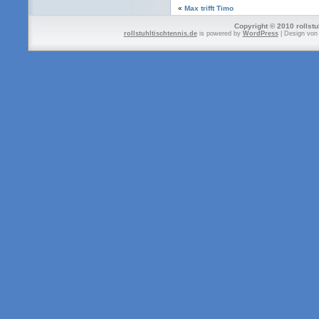
«
Max trifft Timo
Copyright © 2010 rollstu
rollstuhltischtennis.de
is powered by
WordPress
| Design vo