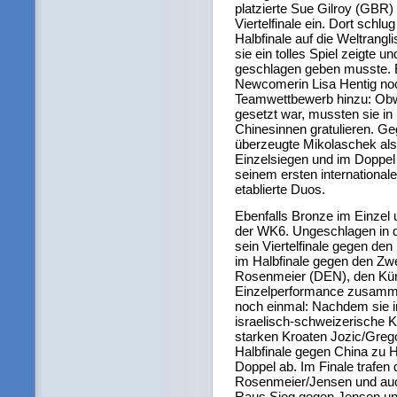
platzierte Sue Gilroy (GBR)
Viertelfinale ein. Dort schlu
Halbfinale auf die Weltrangl
sie ein tolles Spiel zeigte un
geschlagen geben musste. B
Newcomerin Lisa Hentig noch
Teamwettbewerb hinzu: Obw
gesetzt war, mussten sie in 
Chinesinnen gratulieren. Ge
überzeugte Mikolaschek als 
Einzelsiegen und im Doppel 
seinem ersten internationale
etablierte Duos.
Ebenfalls Bronze im Einzel
der WK6. Ungeschlagen in 
sein Viertelfinale gegen de
im Halbfinale gegen den Zwe
Rosenmeier (DEN), den Kür
Einzelperformance zusamm
noch einmal: Nachdem sie 
israelisch-schweizerische 
starken Kroaten Jozic/Grego
Halbfinale gegen China zu H
Doppel ab. Im Finale trafen
Rosenmeier/Jensen und auch
Raus Sieg gegen Jensen un