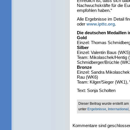
Erfreulich ist, dass sich dab
Nachwuchskräfte für die Eu
empfohlen haben.“
Alle Ergebnisse im Detail fi
oder
www.ipttc.org
.
Die deutschen Medaillen i
Gold
Einzel: Thomas Schmidberg
Silber
Einzel: Valentin Baus (WK5)
Team: Mikolaschek/Hentig 
Schmidberger/Brüchle (WK3
Bronze
Einzel: Sandra Mikolasche
Rau (WK6)
Team: Kilger/Sieger (WK1)
Text: Sonja Scholten
Dieser Beitrag wurde erstellt a
unter
Ergebnisse
,
International
Kommentare sind geschlosse