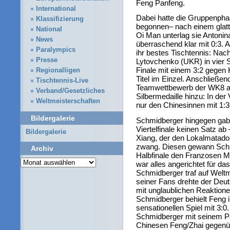
Feng Panfeng.
International
Dabei hatte die Gruppenpha
Klassifizierung
begonnen– nach einem glat
National
Oi Man unterlag sie Antoni
News
überraschend klar mit 0:3. A
Paralympics
ihr bestes Tischtennis: Na
Presse
Lytovchenko (UKR) in vier S
Finale mit einem 3:2 gegen
Regionalligen
Titel im Einzel. Anschließen
Tischtennis-Live
Teamwettbewerb der WK8 an 
Verband/Gesetzliches
Silbermedaille hinzu: In de
Weltmeisterschaften
nur den Chinesinnen mit 1:3
Bildergalerie
Schmidberger hingegen gab 
Viertelfinale keinen Satz ab
Bildergalerie
Xiang, der den Lokalmatado
zwang. Diesen gewann Schm
Archiv
Halbfinale den Franzosen Me
Archiv
war alles angerichtet für da
Schmidberger traf auf Welt
seiner Fans drehte der Deut
mit unglaublichen Reaktione
Schmidberger behielt Feng 
sensationellen Spiel mit 3:
Schmidberger mit seinem P
Chinesen Feng/Zhai gegenüb