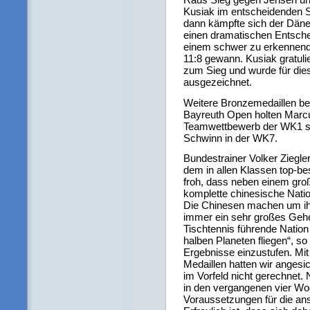
Kusiak im entscheidenden S
dann kämpfte sich der Däne 
einen dramatischen Entsche
einem schwer zu erkennend
11:8 gewann. Kusiak gratul
zum Sieg und wurde für dies
ausgezeichnet.
Weitere Bronzemedaillen bei
Bayreuth Open holten Marcu
Teamwettbewerb der WK1 s
Schwinn in der WK7.
Bundestrainer Volker Ziegle
dem in allen Klassen top-bes
froh, dass neben einem gro
komplette chinesische Nati
Die Chinesen machen um ihre
immer ein sehr großes Gehe
Tischtennis führende Natio
halben Planeten fliegen“, s
Ergebnisse einzustufen. Mi
Medaillen hatten wir angesi
im Vorfeld nicht gerechnet. 
in den vergangenen vier Wo
Voraussetzungen für die a