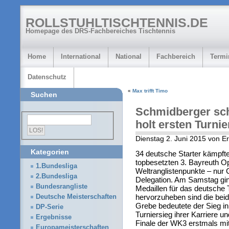
ROLLSTUHLTISCHTENNIS.DE
Homepage des DRS-Fachbereiches Tischtennis
Home
International
National
Fachbereich
Termi
Datenschutz
«
Max trifft Timo
Suchen
Schmidberger sch
holt ersten Turnie
Dienstag 2. Juni 2015 von 
Kategorien
34 deutsche Starter kämpft
topbesetzten 3. Bayreuth O
1.Bundesliga
Weltranglistenpunkte – nur C
2.Bundesliga
Delegation. Am Samstag gi
Bundesrangliste
Medaillen für das deutsch
hervorzuheben sind die beid
Deutsche Meisterschaften
Grebe bedeutete der Sieg i
DP-Serie
Turniersieg ihrer Karriere
Ergebnisse
Finale der WK3 erstmals mi
Europameisterschaften