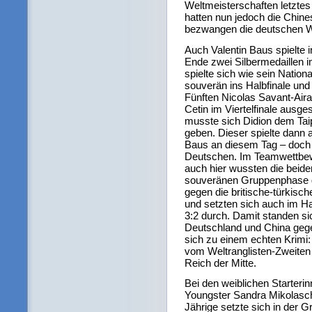
Weltmeisterschaften letztes
hatten nun jedoch die Chin
bezwangen die deutschen We
Auch Valentin Baus spielte i
Ende zwei Silbermedaillen 
spielte sich wie sein Natio
souverän ins Halbfinale und 
Fünften Nicolas Savant-Aira
Cetin im Viertelfinale ausge
musste sich Didion dem Ta
geben. Dieser spielte dann 
Baus an diesem Tag – doch a
Deutschen. Im Teamwettbewe
auch hier wussten die beid
souveränen Gruppenphase g
gegen die britische-türkisc
und setzten sich auch im Ha
3:2 durch. Damit standen s
Deutschland und China gege
sich zu einem echten Krimi: 
vom Weltranglisten-Zweite
Reich der Mitte.
Bei den weiblichen Starter
Youngster Sandra Mikolasch
Jährige setzte sich in der G