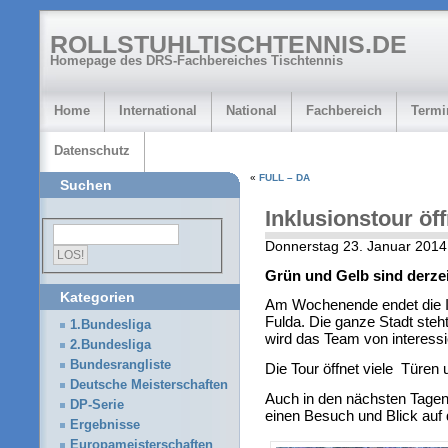
ROLLSTUHLTISCHTENNIS.DE
Homepage des DRS-Fachbereiches Tischtennis
Home
International
National
Fachbereich
Termi
Datenschutz
«
FULL – DA
Suchen
Inklusionstour öf
Donnerstag 23. Januar 2014
Grün und Gelb sind derzei
Kategorien
Am Wochenende endet die In
Fulda. Die ganze Stadt steht 
1.Bundesliga
wird das Team von interessi
2.Bundesliga
Bundesrangliste
Die Tour öffnet viele Türen 
Deutsche Meisterschaften
Auch in den nächsten Tagen
DP-Serie
einen Besuch und Blick auf 
Ergebnisse
Europameisterschaften