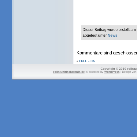
Dieser Beitrag wurde erstellt a
abgelegt unter
News
.
Kommentare sind geschlosse
«
FULL – DA
Copyright © 2010 rollstu
rollstuhltischtennis.de
is powered by
WordPress
| Design vo