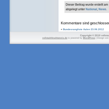
Dieser Beitrag wurde erstellt a
abgelegt unter
National
,
News
.
Kommentare sind geschlosse
«
Bundesrangliste Aalen 23.06.2012
Copyright © 2010 rollstu
rollstuhltischtennis.de
is powered by
WordPress
| Design vo