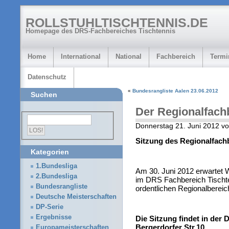
ROLLSTUHLTISCHTENNIS.DE
Homepage des DRS-Fachbereiches Tischtennis
Home
International
National
Fachbereich
Termi
Datenschutz
«
Bundesrangliste Aalen 23.06.2012
Suchen
Der Regionalfach
Donnerstag 21. Juni 2012 v
Sitzung des Regionalfach
Kategorien
1.Bundesliga
Am 30. Juni 2012 erwartet 
2.Bundesliga
im DRS Fachbereich Tischten
Bundesrangliste
ordentlichen Regionalbereic
Deutsche Meisterschaften
DP-Serie
Ergebnisse
Die Sitzung findet in de
Bergerdorfer Str.10
Europameisterschaften