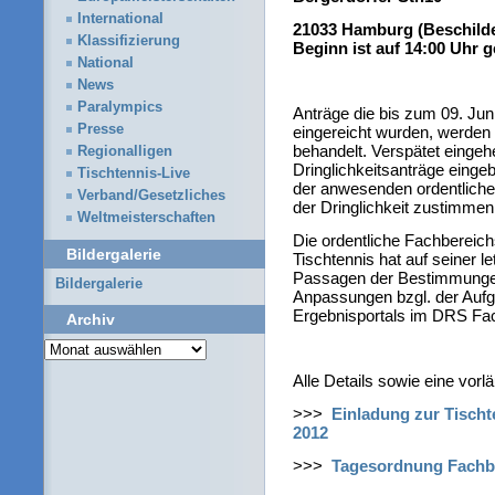
International
21033 Hamburg (Beschilder
Klassifizierung
Beginn ist auf 14:00 Uhr 
National
News
Paralympics
Anträge die bis zum 09. Jun
Presse
eingereicht wurden, werde
behandelt. Verspätet einge
Regionalligen
Dringlichkeitsanträge einge
Tischtennis-Live
der anwesenden ordentliche
Verband/Gesetzliches
der Dringlichkeit zustimmen
Weltmeisterschaften
Die ordentliche Fachberei
Bildergalerie
Tischtennis hat auf seiner l
Passagen der Bestimmungen
Bildergalerie
Anpassungen bzgl. der Aufg
Ergebnisportals im DRS Fac
Archiv
Archiv
Alle Details sowie eine vorl
>>>
Einladung zur Tisch
2012
>>>
Tagesordnung Fachb